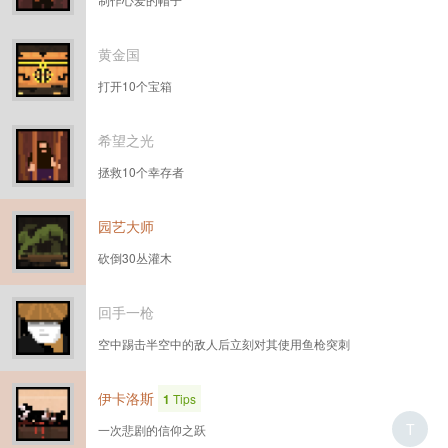
黄金国
打开10个宝箱
希望之光
拯救10个幸存者
园艺大师
砍倒30丛灌木
回手一枪
空中踢击半空中的敌人后立刻对其使用鱼枪突刺
伊卡洛斯
1
Tips
T
一次悲剧的信仰之跃