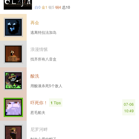
白0
金1
银5
铜4
总10
再会
逃离特拉法加岛
浪漫情愫
找齐所有八音盒
酸洗
用酸液杀死5个敌人
吓死你！
1
Tips
07-06
10:49
惹毛船夫
尼罗河畔
制作心爱的帽子