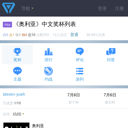
导航
登录
注册
《奥利亚》中文奖杯列表
PS4
普通
白0
金1
银5
铜4
总10
点数300 13人玩过
38.46%完美
奖杯
排行
评论
问答
主题
约战
游列
steven-yueh
7月6日
7月6日
首个杯
最后杯
完成度
1/10
XMB
排序
奥利亚