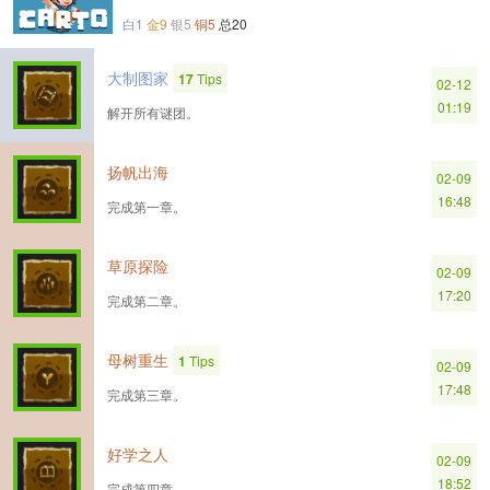
白1
金9
银5
铜5
总20
大制图家
17
Tips
02-12
01:19
解开所有谜团。
扬帆出海
02-09
16:48
完成第一章。
草原探险
02-09
17:20
完成第二章。
母树重生
1
Tips
02-09
17:48
完成第三章。
好学之人
02-09
18:52
完成第四章。