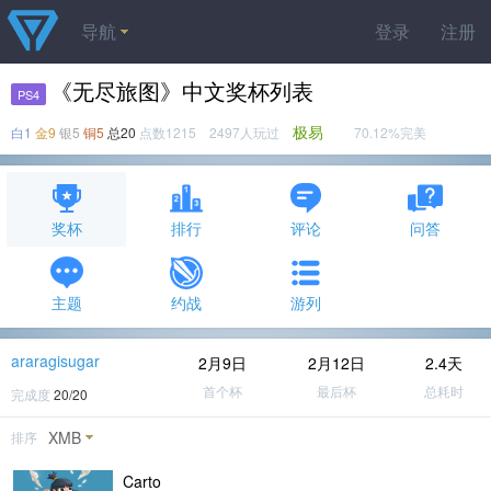
导航
登录
注册
《无尽旅图》中文奖杯列表
PS4
极易
白1
金9
银5
铜5
总20
点数1215 2497人玩过
70.12%完美
奖杯
排行
评论
问答
主题
约战
游列
araragisugar
2月9日
2月12日
2.4天
首个杯
最后杯
总耗时
完成度
20/20
XMB
排序
Carto