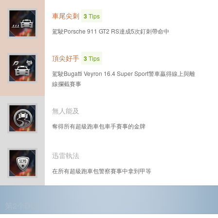
車尾尖刺
3
Tips
駕駛Porsche 911 GT2 RS達成5次釘刺帶命中
頂尖好手
3
Tips
駕駛Bugatti Veyron 16.4 Super Sport警車贏得線上與離
線攔截賽事
無人能及
奪得所有超級跑車包車手賽事的金牌
迅雷執法
在所有超級跑車包警察賽事中拿到甲等
第2个DLC