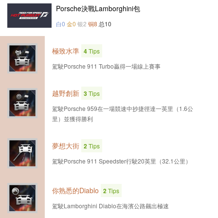
Porsche決戰Lamborghini包
白0
金0
银2
铜8
总10
極致水準
4
Tips
駕駛Porsche 911 Turbo贏得一場線上賽事
越野創新
3
Tips
駕駛Porsche 959在一場競速中抄捷徑達一英里（1.6公
里）並獲得勝利
夢想大街
2
Tips
駕駛Porsche 911 Speedster行駛20英里（32.1公里）
你熟悉的Diablo
2
Tips
駕駛Lamborghini Diablo在海濱公路飆出極速