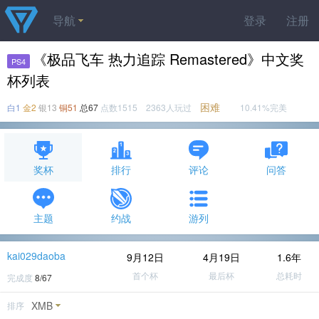
导航
登录
注册
《极品飞车 热力追踪 Remastered》中文奖
PS4
杯列表
困难
白1
金2
银13
铜51
总67
点数1515 2363人玩过
10.41%完美
奖杯
排行
评论
问答
主题
约战
游列
kai029daoba
9月12日
4月19日
1.6年
首个杯
最后杯
总耗时
完成度
8/67
XMB
排序