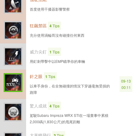
首度使用干擾器影響警察
狂飆禁區
4
Tips
充分使用渦輪而沒有碰撞任何東西
威力尖釘
1
Tips
用釘刺帶擊中以EMP瞄準你的車輛
針之眼
1
Tips
09-13
以車手身份，在全無碰撞的情況下穿越毫無受損的
00:11
路障
驚人成就
4
Tips
駕駛Subaru Impreza WRX STI在一場賽事中累積
2,000碼(1,830公尺)的甩尾距離
大黃蜂飛行
3
Tips