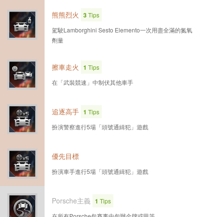
熊熊烈火
3
Tips
駕駛Lamborghini Sesto Elemento一次用盡全滿的氮氧
劑量
擦車走火
1
Tips
在「武裝競速」中制伏其他車手
追逐高手
1
Tips
扮演警察進行5場「頭號通緝犯」遊戲
優先目標
扮演車手進行5場「頭號通緝犯」遊戲
Porsche主義
1
Tips
在所有Porsche包賽事中包辦金牌或甲等