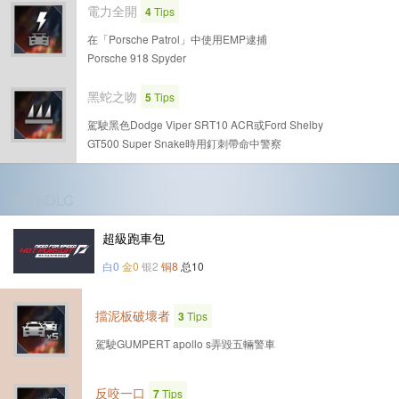
電力全開
4
Tips
在「Porsche Patrol」中使用EMP逮捕
Porsche 918 Spyder
黑蛇之吻
5
Tips
駕駛黑色Dodge Viper SRT10 ACR或Ford Shelby
GT500 Super Snake時用釘刺帶命中警察
第1个DLC
超級跑車包
白0
金0
银2
铜8
总10
擋泥板破壞者
3
Tips
駕駛GUMPERT apollo s弄毀五輛警車
反咬一口
7
Tips