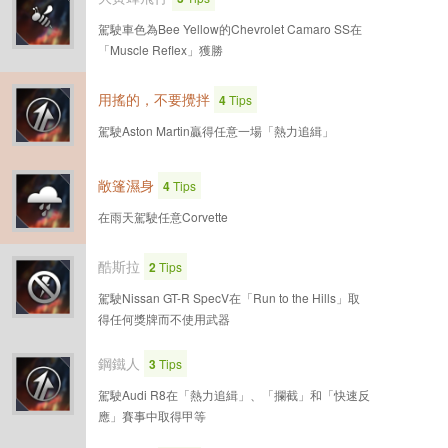
駕駛車色為Bee Yellow的Chevrolet Camaro SS在
「Muscle Reflex」獲勝
用搖的，不要攪拌
4
Tips
駕駛Aston Martin贏得任意一場「熱力追緝」
敞篷濕身
4
Tips
在雨天駕駛任意Corvette
酷斯拉
2
Tips
駕駛Nissan GT-R SpecV在「Run to the Hills」取
得任何獎牌而不使用武器
鋼鐵人
3
Tips
駕駛Audi R8在「熱力追緝」、「攔截」和「快速反
應」賽事中取得甲等