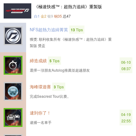
《極速快感™：超熱力追緝》重製版
白1
金2
银9
铜35
总47
NFS超熱力追緝菁英
13
Tips
獲獎: 順利收集所有《極速快感™：超熱力追緝》重
製版 獎盃
締造成績
5
Tips
06-10
08:37
選擇一項朋友Autolog推薦並超越朋友
海峰環遊賽
3
Tips
完成Seacrest Tour比賽。
逮到你了！
04-19
22:55
逮捕一名車手