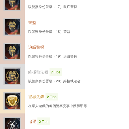
以警察身份晉級（17）臥底警探
警監
以警察身份晉級（18）警監
追緝警探
以警察身份晉級（19）追緝警探
終極執法者
7
Tips
以警察身份晉級（20）終極執法者
警界先鋒
2
Tips
在單人遊戲的每個警察賽事中獲得甲等
追逐
2
Tips