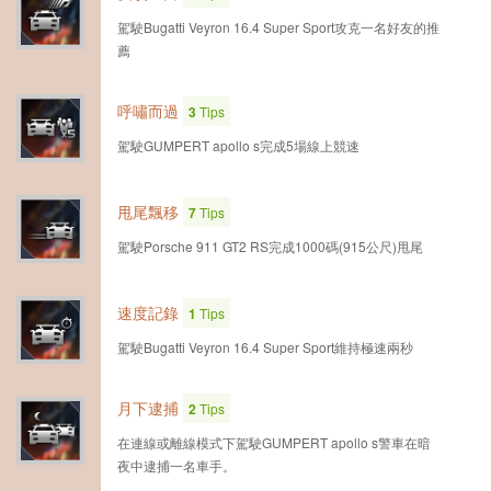
駕駛Bugatti Veyron 16.4 Super Sport攻克一名好友的推
薦
呼嘯而過
3
Tips
駕駛GUMPERT apollo s完成5場線上競速
甩尾飄移
7
Tips
駕駛Porsche 911 GT2 RS完成1000碼(915公尺)甩尾
速度記錄
1
Tips
駕駛Bugatti Veyron 16.4 Super Sport維持極速兩秒
月下逮捕
2
Tips
在連線或離線模式下駕駛GUMPERT apollo s警車在暗
夜中逮捕一名車手。