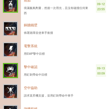
燒胎
09-12
填滿氮氧劑量，然後一次用光，且沒有碰撞任何東
23:55
西
銅牆鐵壁
佈署路障並使車手衝撞
電擊系統
用EMP擊中目標
擊中確認
09-13
00:09
用釘刺帶命中目標
空中協助
請求直昇機支援，並用釘刺帶命中車手
強硬拒絕