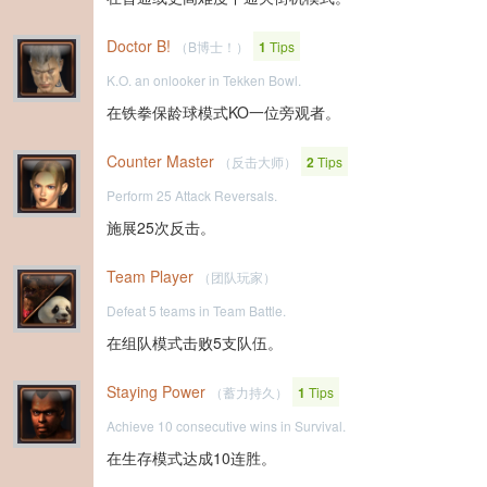
Doctor B!
（B博士！）
1
Tips
K.O. an onlooker in Tekken Bowl.
在铁拳保龄球模式KO一位旁观者。
Counter Master
（反击大师）
2
Tips
Perform 25 Attack Reversals.
施展25次反击。
Team Player
（团队玩家）
Defeat 5 teams in Team Battle.
在组队模式击败5支队伍。
Staying Power
（蓄力持久）
1
Tips
Achieve 10 consecutive wins in Survival.
在生存模式达成10连胜。