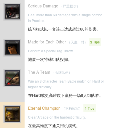
Serious Damage
（严重损伤）
Deal more than 60 damage with a single combo
in Practice.
练习模式以一套连击达成超过60的伤害。
Made for Each Other
（天生一对）
2
Tips
Perform a Special Tag Throw.
施展一次特殊组队投掷。
The A Team
（头牌队伍）
Win an 8 character Team Battle match on Hard or
higher difficulty.
在Hard或更高难度下赢得一场8人组队赛。
Eternal Champion
（不朽冠军）
1
Tips
Clear Arcade on the hardest difficulty.
在最高难度下通关街机模式。