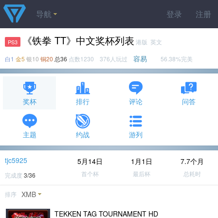
导航
登录
注册
《铁拳 TT》中文奖杯列表
港版 英文
PS3
容易
白1
金5
银10
铜20
总36
点数1230 376人玩过
56.38%完美
奖杯
排行
评论
问答
主题
约战
游列
tjc5925
5月14日
1月1日
7.7个月
首个杯
最后杯
总耗时
完成度
3/36
XMB
排序
TEKKEN TAG TOURNAMENT HD