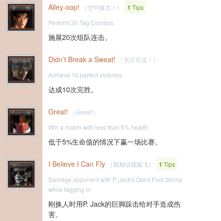
Alley-oop!
（空中接力！）
1
Tips
Perform 20 Tag Combos.
施展20次组队连击。
Didn’t Break a Sweat!
（无汗可流！）
Achieve 10 perfect victories.
达成10次完胜。
Great!
（Great!）
Win a match with less than 5% health.
低于5%生命值的情况下赢一场比赛。
I Believe I Can Fly
（我相信我能飞）
1
Tips
Damage opponent with P. Jack's Giant Foot Stomp
while tagging in.
刚换人时用P. Jack的巨脚跺击给对手造成伤
害。