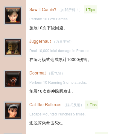
Saw it Comin'!
（如我所料！）
1
Tips
Perform 10 Low Parries.
施展10次下段回避。
Juggernaut
（力量主宰）
Deal 10,000 total damage in Practice.
在练习模式达成累计10000伤害。
Doormat
（受气包）
Perform 10 Running Stomp attacks.
施展10次疾冲跺脚攻击。
Cat-like Reflexes
（猫式反射）
1
Tips
Escape Mounted Punches 5 times.
逃脱骑乘拳击5次。