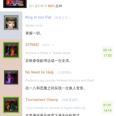
白1
金5
银10
铜20
总36
King of Iron Fist
（铁拳之王）
Master of all.
掌握一切。
STRIKE!
（全中！）
05-14
Achieve a Strike in Tekken Bowl.
17:05
在铁拳保龄球达成一次全清。
No Need for Help
（无需帮助）
Perform a tag change between Kazuya and Devil.
在一八和恶魔之间实现一次换人变形。
Tournament Champ
（锦标赛冠军）
01-01
Clear Arcade on Normal or higher difficulty.
14:14
在普通或更高难度下通关街机模式。