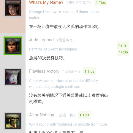
What's My Name?
（我的名字是？）
1
Tips
Change Unknown's moveset 5 times in one
match.
在一场比赛中改变无名氏的动作组5次。
Judo Legend
（柔道传奇）
01-01
Perform 30 Ukemi techniques.
14:06
施展30次受身技巧。
Flawless Victory
（无瑕胜利）
1
Tips
Clear Arcade on Normal or harder difficulty
without using a single continue.
没有续关的情况下通关普通或以上难度的街
机模式。
All or Nothing
（孤注一掷）
1
Tips
Win a round with Yoshimitsu's Suicide technique.
利用吉光的自杀技巧赢下一局。