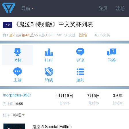
导航
登录
注册
《鬼泣5 特别版》中文奖杯列表
PS5
困难
白1
金2
银4
铜48
总55
点数1200 5817人玩过
6.7%完美
奖杯
排行
评论
问答
主题
约战
游列
morpheus-0901
11月19日
7月5日
3.6年
首个杯
最后杯
总耗时
完成度
19/55
XMB
排序
鬼泣 5 Special Edition