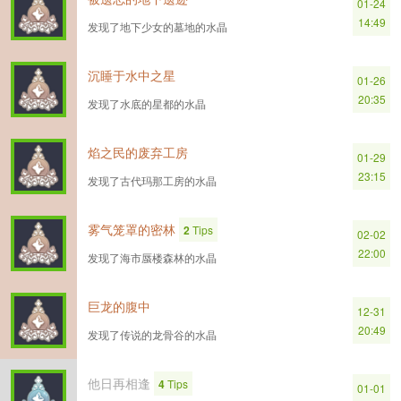
01-24
14:49
发现了地下少女的墓地的水晶
沉睡于水中之星
01-26
20:35
发现了水底的星都的水晶
焰之民的废弃工房
01-29
23:15
发现了古代玛那工房的水晶
雾气笼罩的密林
2
Tips
02-02
22:00
发现了海市蜃楼森林的水晶
巨龙的腹中
12-31
20:49
发现了传说的龙骨谷的水晶
他日再相逢
4
Tips
01-01