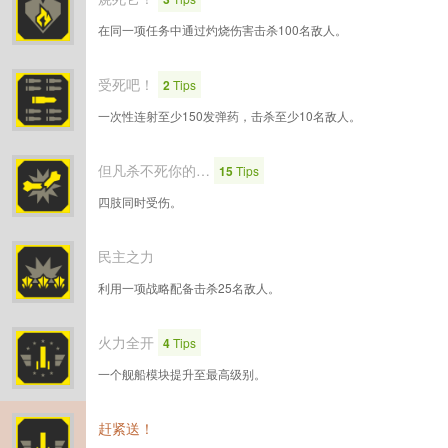
在同一项任务中通过灼烧伤害击杀100名敌人。
受死吧！
2
Tips
一次性连射至少150发弹药，击杀至少10名敌人。
但凡杀不死你的…
15
Tips
四肢同时受伤。
民主之力
利用一项战略配备击杀25名敌人。
火力全开
4
Tips
一个舰船模块提升至最高级别。
赶紧送！