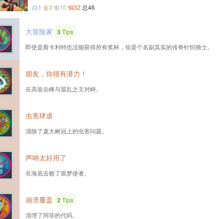
白1
金3
银10
铜32
总46
大冒险家
3
Tips
即使是斯卡利特也没能获得所有奖杯，你是个名副其实的传奇针织骑士。
朋友，你很有潜力！
在高耸尖峰与嚣乱之主对峙。
虫害肆虐
清除了庞大树冠上的虫害问题。
声呐太好用了
在海底击败了噩梦使者。
崩溃覆盖
2
Tips
清理了阿菲的代码。