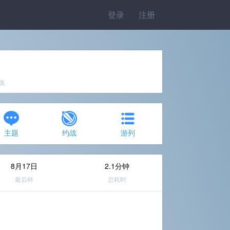
登录
注册
完美
主题
约战
游列
8月17日
2.1分钟
最后杯
总耗时