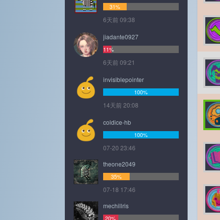
31%
6天前 09:38
jiadante0927
11%
6天前 09:21
invisiblepointer
100%
14天前 20:08
coldice-hb
100%
07-20 23:46
theone2049
35%
07-18 17:46
mechillris
20%