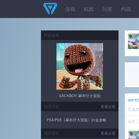
游戏
机因
问答
约战
关联游戏
SACKBOY: 麻布仔大冒险
weret
相关讨论
查看全部
完成
PS4/PS5《麻布仔大冒险》白金攻略
排序
相关游列
查看全部