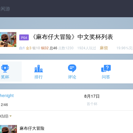
闲游
《麻布仔大冒险》中文奖杯列表
PS4
麻烦
白1
金3
银10
铜32
总46
点数1230 1924人玩过
19.96%
奖杯
排行
评论
问答
henight
8月17日
首个杯
度
2/46
XMB
麻布仔大冒险