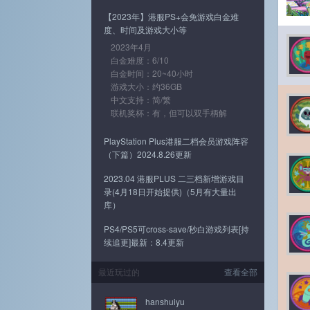
【2023年】港服PS+会免游戏白金难
度、时间及游戏大小等
2023年4月
白金难度：6/10
白金时间：20~40小时
游戏大小：约36GB
中文支持：简/繁
联机奖杯：有，但可以双手柄解
PlayStation Plus港服二档会员游戏阵容
（下篇）2024.8.26更新
2023.04 港服PLUS 二三档新增游戏目
录(4月18日开始提供)（5月有大量出
库）
PS4/PS5可cross-save/秒白游戏列表[持
续追更]最新：8.4更新
最近玩过的
查看全部
hanshuiyu