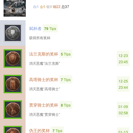
白1
金5
银9
铜22
总37
弑杯者
79
Tips
获得所有奖杯
法兰克斯的奖杯
5
Tips
12-23
23:45
消灭恶魔“法兰克斯”
高塔骑士的奖杯
7
Tips
12-25
23:44
消灭恶魔“高塔骑士”
贯穿骑士的奖杯
8
Tips
01-09
02:58
消灭恶魔“贯穿骑士”
伪王的奖杯
7
Tips
01-13