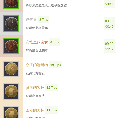
04:58
将炽热恶魔之魂交给铁匠艾德
佼佼者
2
Tips
09-02
00:49
获得伊斯坦雷尔
高塔里的魔女
6
Tips
09-20
21:32
解救魔女尤莉亚
众王的遗留物
19
Tips
获得北方标志
贤者的奖杯
12
Tips
获得所有魔法
圣者的奖杯
11
Tips