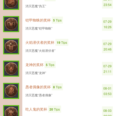
23:54
消灭恶魔“伪王”
铠甲蜘蛛的奖杯
5
Tips
07-29
16:26
消灭恶魔“铠甲蜘蛛”
火焰潜伏者的奖杯
19
Tips
07-29
20:46
消灭恶魔“火焰潜伏者”
龙神的奖杯
5
Tips
07-29
21:11
消灭恶魔“龙神”
愚者偶像的奖杯
8
Tips
08-01
03:53
消灭恶魔“愚者偶像”
吃人鬼的奖杯
20
Tips
08-03
00:32