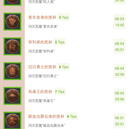
消灭恶魔“吃人鬼”
黄衣老者的奖杯
5
Tips
08-03
14:42
消灭恶魔“黄衣老者”
审判者的奖杯
5
Tips
08-04
00:31
消灭恶魔“审判者”
旧日勇士的奖杯
8
Tips
08-04
02:39
消灭恶魔“旧日勇士”
风暴王的奖杯
7
Tips
08-04
03:06
消灭恶魔“风暴王”
吸血虫聚合体的奖杯
9
Tips
08-01
22:31
消灭恶魔“吸血虫聚合体”