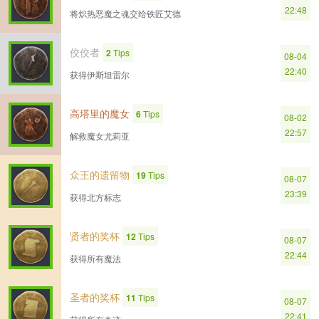
22:48
将炽热恶魔之魂交给铁匠艾德
佼佼者
2
Tips
08-04
22:40
获得伊斯坦雷尔
高塔里的魔女
6
Tips
08-02
22:57
解救魔女尤莉亚
众王的遗留物
19
Tips
08-07
23:39
获得北方标志
贤者的奖杯
12
Tips
08-07
22:44
获得所有魔法
圣者的奖杯
11
Tips
08-07
22:41