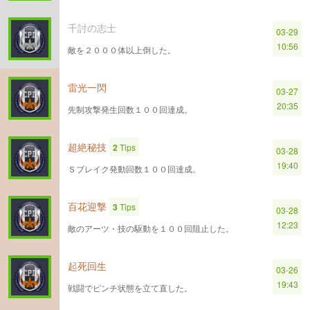
千討の志士
03-29
10:56
敵を２０００体以上倒した。
雷光一閃
03-27
20:35
先制攻撃発生回数１００回達成。
超絶秘技
2
Tips
03-28
19:40
Ｓブレイク発動回数１００回達成。
百花迎撃
3
Tips
03-28
12:23
敵のアーツ・技の駆動を１００回阻止した。
起死回生
03-26
19:43
戦闘でピンチ状態を立て直した。