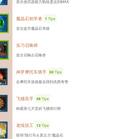
首次使武器能力熟练度达到MAX
魔晶石初学者
1
Tips
首次提升魔晶石等级
实习召唤师
首次召唤出召唤兽
神罗摩托车骑手
50
Tips
在摩托车游戏最后得到杰西夸赞
飞镖高手
49
Tips
称霸第七天堂的飞镖排行榜
老练技工
13
Tips
获得“陆行鸟＆莫古力”魔晶石