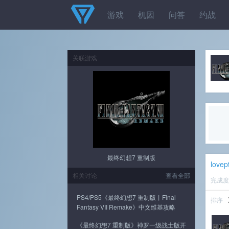
游戏
机因
问答
约战
关联游戏
最终幻想7 重制版
lovep
相关讨论
查看全部
完成
PS4/PS5《最终幻想7 重制版丨Final
排序
Fantasy VII Remake》中文维基攻略
《最终幻想7 重制版》神罗一级战士版开