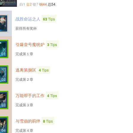
白1
金2
银7
铜44
总54
战胜命运之人
63
Tips
获得所有奖杯
引爆壹号魔晄炉
3
Tips
完成第１章
逃离第捌区
4
Tips
完成第２章
万能帮手的工作
4
Tips
完成第３章
与雪崩的羁绊
8
Tips
完成第４章