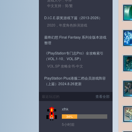
中文支持：简/繁
D.I.C.E.获奖游戏下篇（2013-2026）
2020，年度角色扮演游戏
最终幻想 Final Fantasy 系列全版本游戏
整理
《PlayStation专门志Pro》全攻略索引
（VOL.1-10、VOL.SP）
VOL.SP 攻略全书-中文
PlayStation Plus港服二档会员游戏阵容
（上篇）2024.8.26更新
最近玩过的
查看全部
xfhk
34%
5小时前