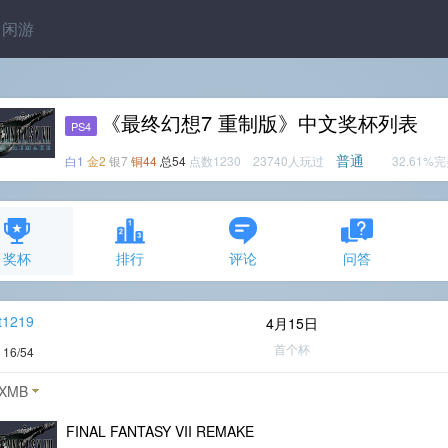
闲游
《最终幻想7 重制版》中文奖杯列表
PS4
普通
白1
金2
银7
铜44
总54
点数1230 23740人玩过
32.61%
奖杯
排行
评论
问答
t1219
4月15日
首个杯
度
16/54
XMB
FINAL FANTASY VII REMAKE