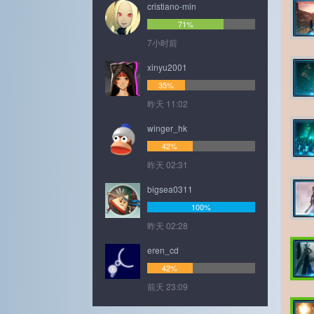
cristiano-min
71%
7小时前
xinyu2001
35%
昨天 11:02
winger_hk
42%
昨天 02:31
bigsea0311
100%
昨天 02:28
eren_cd
42%
前天 23:09