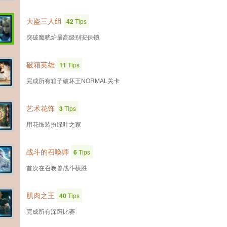
大盗三人组
42
Tips
突破魔晄炉最高级别安保锁
破箱英雄
11
Tips
完成所有箱子破坏王NORMAL关卡
艺术花饰
3
Tips
用花饰装扮绿叶之家
战斗的召唤师
6
Tips
首次在召唤兽战斗获胜
肌肉之王
40
Tips
完成所有深蹲比赛