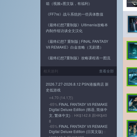
箱（视频+图文版，有福利）
《FF7re》战斗系统的一些具体数值
《最终幻想7重制版》Ultimania攻略本
内制作组访谈全文汉化
《最终幻想7 重制版 | FINAL FANTASY
VII REMAKE》白金攻略（无剧透）
《最终幻想7重制版》攻略课程表一图流
相关游列
查看全部
2026.7.27-2026.8.12 PSN港服商店 新
史低游戏
⭐4.70 (14.1万)
-65%
FINAL FANTASY VII REMAKE
Digital Deluxe Edition (韩语, 简体中
文, 繁体中文)
：HK$142.8 原HK$40
8
-65%
FINAL FANTASY VII REMAKE
Digital Deluxe Edition (日英文版)
：