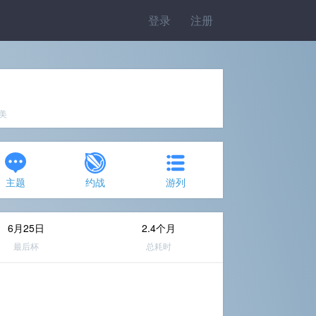
登录
注册
完美
主题
约战
游列
6月25日
2.4个月
最后杯
总耗时