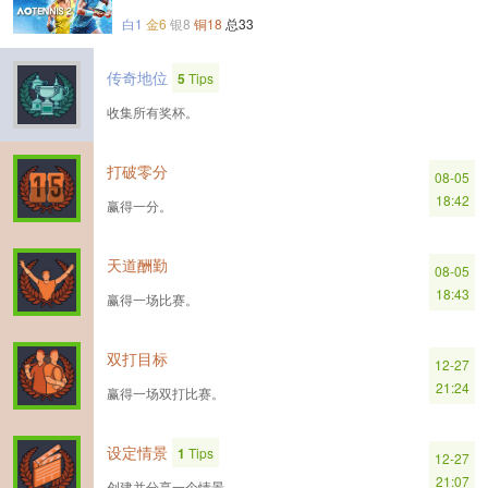
白1
金6
银8
铜18
总33
传奇地位
5
Tips
收集所有奖杯。
打破零分
08-05
18:42
赢得一分。
天道酬勤
08-05
18:43
赢得一场比赛。
双打目标
12-27
21:24
赢得一场双打比赛。
设定情景
1
Tips
12-27
21:07
创建并分享一个情景。