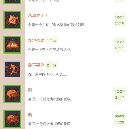
名单在手！
12-27
21:10
创建一个共有 128 名球员的球员列表。
场地创建
1
Tips
12-27
21:11
创建一个有 7 个球场的场地。
跑不要停
2
Tips
在一局中跑 1000 米以上。
阳
12-27
21:17
赢/丢一分后做出积极的反应。
阴
08-03
17:39
赢/丢一分后做出消极的反应。