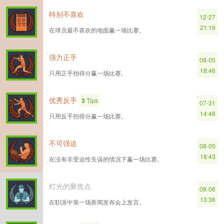
特别不喜欢
12-27
21:19
在球员最不喜欢的地面赢一场比赛。
强力正手
08-05
18:46
只用正手拍得分赢一场比赛。
优秀反手
3
Tips
07-31
14:48
只用反手拍得分赢一场比赛。
不可强迫
08-05
18:43
在没有非受迫性失误的情况下赢一场比赛。
灯光的聚焦点
08-06
13:36
在职涯中第一场新闻发布会上发言。