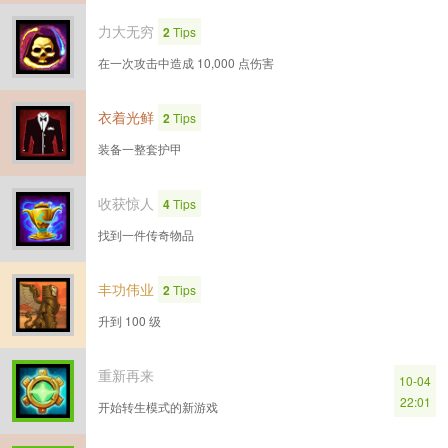
力大无穷
2
Tips
在一次攻击中造成 10,000 点伤害
衣着光鲜
2
Tips
装备一整套护甲
收获惊人
4
Tips
找到一件传奇物品
丰功伟业
2
Tips
升到 100 级
重新再来
10-04
22:01
开始转生模式的新游戏