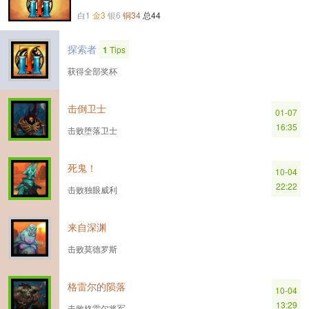
白1
金3
银6
铜34
总44
探索者
1
Tips
获得全部奖杯
击倒卫士
01-07
16:35
击败堕落卫士
死鬼！
10-04
22:22
击败独眼威利
来自深渊
击败莫德罗斯
格雷尔的陨落
10-04
13:29
击败格雷尔将军