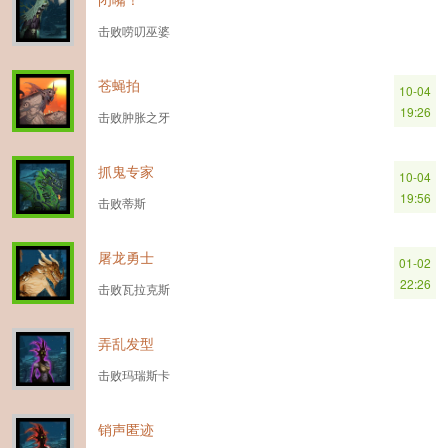
击败唠叨巫婆
苍蝇拍
10-04
19:26
击败肿胀之牙
抓鬼专家
10-04
19:56
击败蒂斯
屠龙勇士
01-02
22:26
击败瓦拉克斯
弄乱发型
击败玛瑞斯卡
销声匿迹