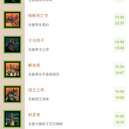
蜘蛛死亡学
10-04
23:37
击败寒冬寡妇
大冷蹄子
10-04
13:43
击败寒冷之蹄
解放者
10-04
14:47
击败拳击手基德瑞克
国王之死
10-04
14:42
击败国王波格
弑君者
10-04
15:10
击败大摄政王艾尔德林