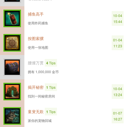
捕鱼高手
10-04
15:44
使用炸药捕鱼
按图索骥
01-04
11:23
使用一张地图
腰缠万贯
4
Tips
拥有 1,000,000 金币
揭开秘密
1
Tips
10-04
13:24
找到一间秘密房间
童叟无欺
1
Tips
01-07
16:27
派你的宠物回城