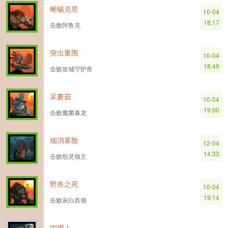
蜥蜴克星
10-04
18:17
击败阿鲁克
突出重围
10-04
18:49
击败攻城守护兽
采蘑菇
10-04
19:00
击败魔菌暴龙
烟消雾散
12-04
14:33
击败怨灵领主
野兽之死
10-04
19:14
击败灰白首领
闭嘴！