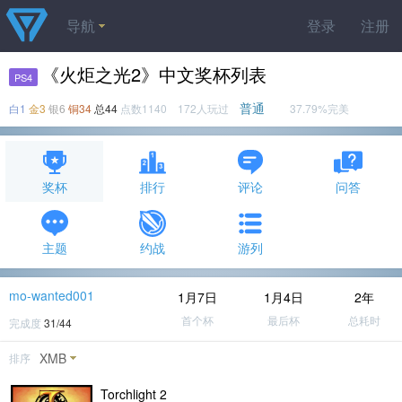
导航
登录
注册
《火炬之光2》中文奖杯列表
PS4
普通
白1
金3
银6
铜34
总44
点数1140 172人玩过
37.79%完美
奖杯
排行
评论
问答
主题
约战
游列
mo-wanted001
1月7日
1月4日
2年
首个杯
最后杯
总耗时
完成度
31/44
XMB
排序
Torchlight 2