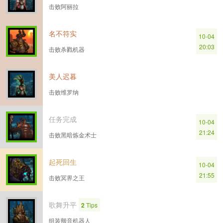
击败阿丽拉
名不符实
10-04
20:03
击败杀戮机器
美人迟暮
击败维罗纳
任务完成
10-04
21:24
击败黑暗炼金术士
起死回生
10-04
21:55
击败冥界之王
歌舞升平
2
Tips
组装颤音机器人