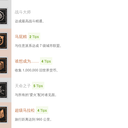
战斗大师
达成最高战斗精通。
马屁精
2
Tips
与任意派系达成 7 级城市联盟。
谁想成为……
4
Tips
收集 1,000,000 旧世界货币。
天命之子
5
Tips
与所有的“爱火”配对者见面。
超级马拉松
4
Tips
旅行距离达到 960 公里。