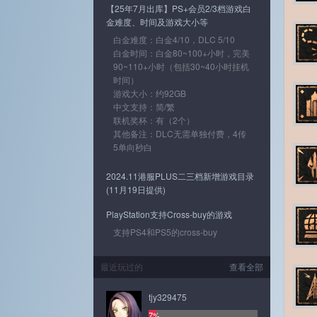
【25年7月出库】PS+会员2/3档游戏白
金难度、时间及游戏大小等
白金难度：白金4/10，DLC 5/10
白金时间：白金80~100+小时，完美
90~110+小时（包括30~40小时挂机
时间）
游戏大小：约92GB
中文支持：简/繁
联机奖杯：有（2个）
其他备注：DLC无需单独付费，4传
5单向秒白
2024.11港服PLUS二三档新增游戏目录
(11月19日提供)
PlayStation支持Cross-buy的游戏
支持PS4和PS5的cross-buy
最近玩过的
查看全部
tjy329475
7%