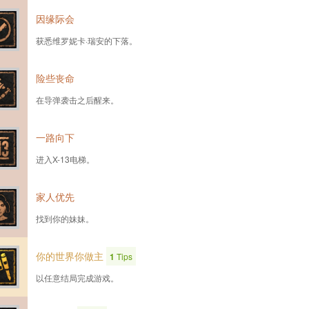
因缘际会
获悉维罗妮卡·瑞安的下落。
险些丧命
在导弹袭击之后醒来。
一路向下
进入X-13电梯。
家人优先
找到你的妹妹。
你的世界你做主
1
Tips
以任意结局完成游戏。