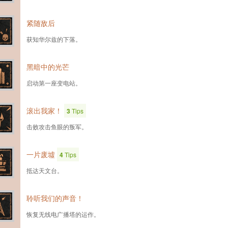
紧随敌后
获知华尔兹的下落。
黑暗中的光芒
启动第一座变电站。
滚出我家！
3
Tips
击败攻击鱼眼的叛军。
一片废墟
4
Tips
抵达天文台。
聆听我们的声音！
恢复无线电广播塔的运作。