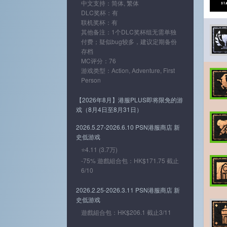
中文支持：简体, 繁体
DLC奖杯：有
联机奖杯：有
其他备注：1个DLC奖杯组无需单独
付费；疑似bug较多，建议定期备份
存档
MC评分：76
游戏类型：Action, Adventure, First
Person
【2026年8月】港服PLUS即将限免的游
戏（8月4日至8月31日）
2026.5.27-2026.6.10 PSN港服商店 新
史低游戏
⭐4.11 (3.7万)
-75% 遊戲組合包：HK$171.75 截止
6/10
2026.2.25-2026.3.11 PSN港服商店 新
史低游戏
遊戲組合包：HK$206.1 截止3/11