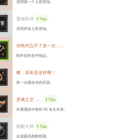
清理第一个土匪营地。
重锤取缔
1
Tips
清理所有土匪营地。
你绝对忘不了第一次……
制作你的首件物品。
噢，原来是这样啊！
第一次模改你的武器。
患难之交……
1
Tips
在遭遇战中救助 50 名生存者。
跑酷大师
1
Tips
达成最高跑酷精通。