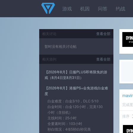
游戏
机因
问答
约战
相关讨论
查看全部
暂时没有相关讨论帖
相关游列
查看全部
【2026年8月】日服PLUS即将限免的游
戏（8月4日至8月31日）
【2026年8月】港服PS+会免游戏白金难
度
mavin
白金难度：白金3/10，DLC 5/10
完成
白金时间：白金120小时，完美130
小时（含挂机）
排序
主线时间：25小时
全要素时间：103小时
秒白情况：4传5秒白秒完美