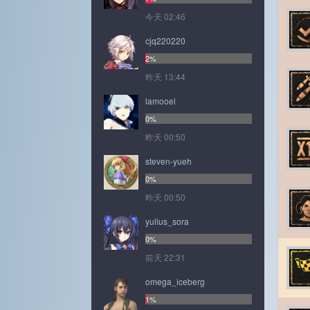
今天 02:46
cjq220220
2%
昨天 13:44
lamooel
0%
昨天 00:50
steven-yueh
0%
昨天 00:50
yulius_sora
0%
前天 22:31
omega_iceberg
1%