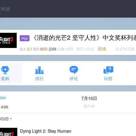
闲游
《消逝的光芒2 坚守人性》中文奖杯列
PS4
困难
白1
金2
银8
铜55
总66
点数1425 857人玩过
12.37%完美
奖杯
排行
评论
问答
bin
7月10日
首个杯
度
4/66
XMB
Dying Light 2: Stay Human