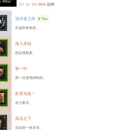
白1
金1
银8
铜48
总58
漫游者之路
4
Tips
完成所有奖杯。
深入未知
抵达维勒多。
第一针
第一次使用抑制剂。
欢迎光临！
进入集市。
高压之下
启动第一座水塔。