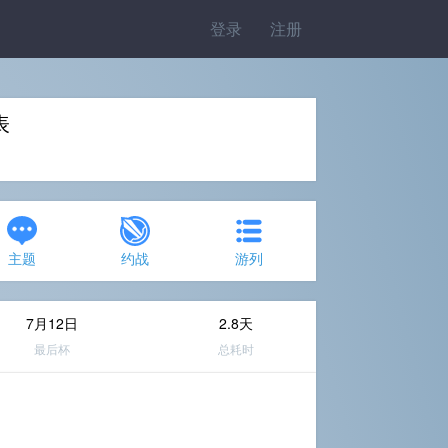
登录
注册
表
主题
约战
游列
7月12日
2.8天
最后杯
总耗时