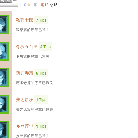
白0
金1
银1
铜13
总15
鞍部十郎
7
Tips
鞍部篇的序章已通关
冬坂五百里
8
Tips
冬坂篇的序章已通关
药师寺惠
6
Tips
药师寺篇的序章已通关
关之原瑛
1
Tips
关之原篇的序章已通关
乡登莲也
1
Tips
乡登篇的序章已通关