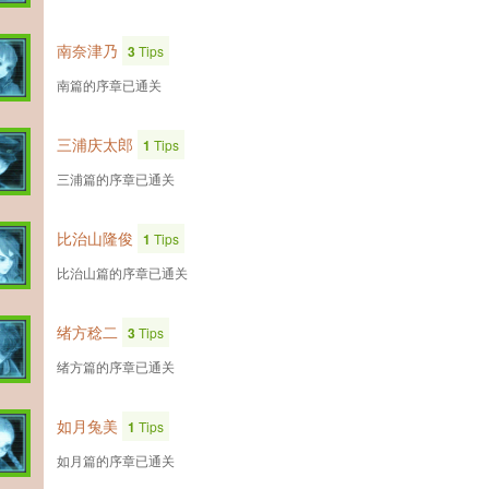
南奈津乃
3
Tips
南篇的序章已通关
三浦庆太郎
1
Tips
三浦篇的序章已通关
比治山隆俊
1
Tips
比治山篇的序章已通关
绪方稔二
3
Tips
绪方篇的序章已通关
如月兔美
1
Tips
如月篇的序章已通关