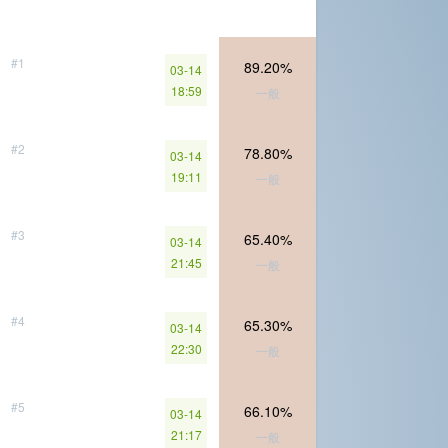
#1
89.20%
03-14
18:59
一般
#2
78.80%
03-14
19:11
一般
#3
65.40%
03-14
21:45
一般
#4
65.30%
03-14
22:30
一般
#5
66.10%
03-14
21:17
一般