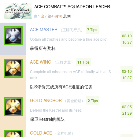
ACE COMBAT™ SQUADRON LEADER
白1
金7
银4
铜18
总30
ACE MASTER
（王牌飞行员）
7
Tips
02-10
Obtain all trophies and become a true ace pilot!
10:37
获得所有奖杯
ACE WING
（王牌之翼）
11
Tips
02-10
Complete all missions on ACE difficulty with an S-
rank.
10:37
以S评价完成所有ACE难度的任务
GOLD ANCHOR
（黄金船锚）
2
Tips
02-05
Defend the Kestrel and its fleet.
21:39
保卫Kestrel的舰队
GOLD ACE
（金牌机师）