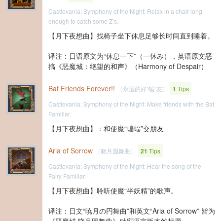
Castlevania: Symphony of the Night: Relax in a chair long
enough to catch some Z’s.
【月下夜想曲】找椅子坐下休息足够长时间直到睡着。
译注：日语原文为“休息一下”（一休み），英语原文恶
搞《恶魔城：绝望的和声》（Harmony of Despair）
Bat Friends Forever!!
（永远的好“蝙”友）
1
Tips
Castlevania: Symphony of the Night: Make friends with the Bat
Familiar.
【月下夜想曲】：和使魔“蝙蝠”交朋友
Aria of Sorrow
（晓月圆舞曲）
21
Tips
Castlevania: Symphony of the Night: Hear the song of the
Fairy Familiar.
【月下夜想曲】聆听使魔“半妖精”的歌声。
译注：日文“暁月の円舞曲”和英文“Aria of Sorrow” 皆为