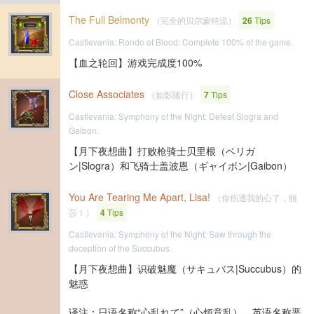
The Full Belmonty
（完全的贝尔蒙特流）
26
Tips
Castlevania: Rondo of Blood: Complete 100% of the game.
【血之轮回】游戏完成度100%
Close Associates
（如影随行）
7
Tips
Castlevania: Symphony of the Night: Defeat Slogra and
Gaibon.
【月下夜想曲】打败枪骑士贝里根（ベリガ
ン|Slogra）和飞骑士盖波恩（ギャイボン|Gaibon）
You Are Tearing Me Apart, Lisa!
（你伤透我的心了，丽
莎！）
4
Tips
Castlevania: Symphony of the Night: Saw through the
deception of the Succubus.
【月下夜想曲】识破魅魔（サキュバス|Succubus）的
魅惑
译注：日语名称“心乱れて”（心烦意乱），英语名称恶