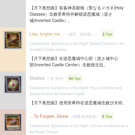
【月下夜想曲】装备神圣眼镜（聖なるメガネ|Holy
Glasses）击败里希特并解锁逆恶魔城（逆さ
城|Inverted Castle）。
Lisa, forgive me…
（丽莎，原谅我......）
2
Tips
Castlevania: Symphony of the Night: Defeat Dracula in the
Inverted Castle Center.
【月下夜想曲】在逆恶魔城中心部（逆さ城中心
部|Inverted Castle Center）击败德古拉。
Shafted
（“杀”夫特）
34
Tips
Castlevania: Symphony of the Night: Play as Richter and
defeat Shaft in the Inverted Castle.
【月下夜想曲】使用里希特在逆恶魔城击败沙夫特。
…To Forgive, Divine
（神啊,请宽恕我）
5
Tips
Castlevania: Symphony of the Night: Visit the confessional in
the Royal Chapel.