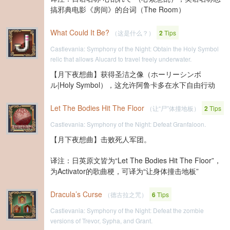
搞邪典电影《房间》的台词（The Room）
What Could It Be?
（这是什么？）
2
Tips
Castlevania: Symphony of the Night: Obtain the Holy Symbol
relic that allows Alucard to travel freely underwater.
【月下夜想曲】获得圣洁之像（ホーリーシンボ
ル|Holy Symbol），这允许阿鲁卡多在水下自由行动
Let The Bodies Hit The Floor
（让“尸”体撞地板）
2
Tips
Castlevania: Symphony of the Night: Defeat Granfaloon.
【月下夜想曲】击败死人军团。
译注：日英原文皆为“Let The Bodies Hit The Floor”，
为Activator的歌曲梗，可译为“让身体撞击地板”
Dracula’s Curse
（德古拉之咒）
6
Tips
Castlevania: Symphony of the Night: Defeat the zombie
versions of Trevor, Sypha, and Grant.