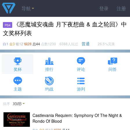
导航
登录
注册
《恶魔城安魂曲 月下夜想曲 & 血之轮回》中
PS4
文奖杯列表
普通
白1
金3
银12
铜28
总44
点数1230 6388人玩过
26.5%完美
奖杯
排行
评论
问答
主题
约战
游列
XMB
排序
Castlevania Requiem: Symphony Of The Night &
Rondo Of Blood
白1
金3
银12
铜28
总44