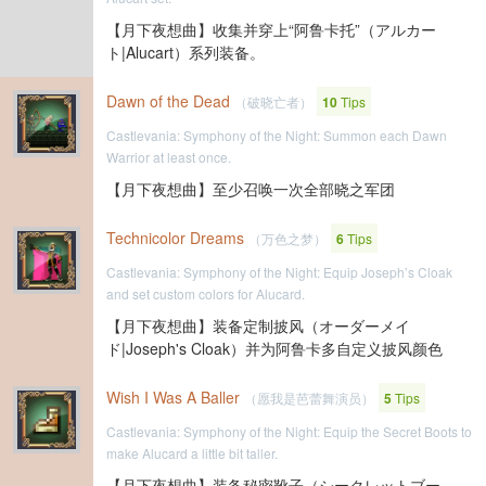
【月下夜想曲】收集并穿上“阿鲁卡托”（アルカー
ト|Alucart）系列装备。
Dawn of the Dead
（破晓亡者）
10
Tips
Castlevania: Symphony of the Night: Summon each Dawn
Warrior at least once.
【月下夜想曲】至少召唤一次全部晓之军团
Technicolor Dreams
（万色之梦）
6
Tips
Castlevania: Symphony of the Night: Equip Joseph’s Cloak
and set custom colors for Alucard.
【月下夜想曲】装备定制披风（オーダーメイ
ド|Joseph's Cloak）并为阿鲁卡多自定义披风颜色
Wish I Was A Baller
（愿我是芭蕾舞演员）
5
Tips
Castlevania: Symphony of the Night: Equip the Secret Boots to
make Alucard a little bit taller.
【月下夜想曲】装备秘密靴子（シークレットブー