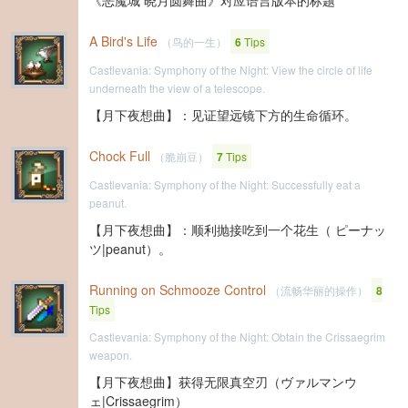
《恶魔城 晓月圆舞曲》对应语言版本的标题
A Bird's Life
（鸟的一生）
6
Tips
Castlevania: Symphony of the Night: View the circle of life
underneath the view of a telescope.
【月下夜想曲】：见证望远镜下方的生命循环。
Chock Full
（脆崩豆）
7
Tips
Castlevania: Symphony of the Night: Successfully eat a
peanut.
【月下夜想曲】：顺利抛接吃到一个花生（ ピーナッ
ツ|peanut）。
Running on Schmooze Control
（流畅华丽的操作）
8
Tips
Castlevania: Symphony of the Night: Obtain the Crissaegrim
weapon.
【月下夜想曲】获得无限真空刃（ヴァルマンウ
ェ|Crissaegrim）