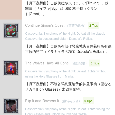
【月下夜想曲】击败伪拉尔夫（ラルフ|Trevor）、伪
塞法（サイファ|Sypha）和伪格兰特（グラン
ト|Grant）。
Continue Simon’s Quest
（西蒙的遗志）
2
Tips
Castlevania: Symphony of the Night: Defeat all the classic
Castlevania bosses and obtain Dracula’s Relics.
【月下夜想曲】击败所有旧作恶魔城头目并获得所有德
古拉的秘宝（ドラキュラの秘宝|Dracula’s Relics）。
The Wolves Have All Gone
（驱赶恶狼）
5
Tips
Castlevania: Symphony of the Night: Defeat Richter without
using the Holy Glasses from Maria.
【月下夜想曲】不装备玛利亚给予的神圣眼镜（聖なる
メガネ|Holy Glasses）击败里希特。
Flip It and Reverse It
（翻转与反转）
3
Tips
Castlevania: Symphony of the Night: Defeat Richter using the
Holy Glasses and unlock the Inverted Castle.