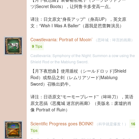
ツ|Secret Boots），让阿鲁卡多变高一点。
译注：日文原文“身長アップ”（身高UP），英文原
文：“Wish I Was A Baller”（愿我是芭蕾舞演员）
Cowstlevania: Portrait of Mooin’
（恶哞城：哞宫的画廊）
9
Tips
Castlevania: Symphony of the Night: Summon a cow using the
Shield Rod or the Mablung Sword.
【月下夜想曲】使用盾杖（シールドロッド|Shield
Rod）或祭品之剑（レムリアソード|Mablung
Sword）召唤出奶牛。
译注：日语原文“モーモーブレード”（哞哞刀），英语
原文恶搞《恶魔城 迷宫的画廊》（美版名：废墟的肖
像 Portrait of Ruin）
Scientific Progress goes BOINK!
（科学就是爆发！）
16
Tips