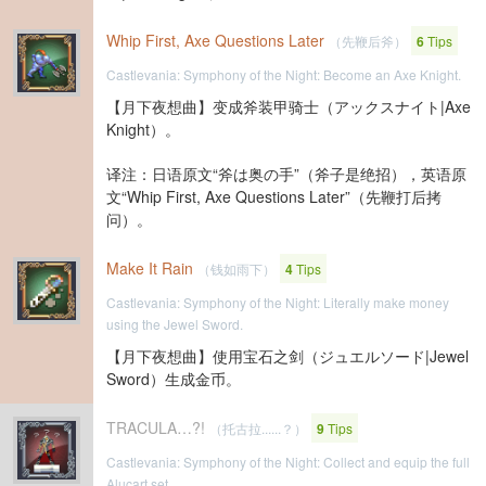
Whip First, Axe Questions Later
（先鞭后斧）
6
Tips
Castlevania: Symphony of the Night: Become an Axe Knight.
【月下夜想曲】变成斧装甲骑士（アックスナイト|Axe
Knight）。
译注：日语原文“斧は奥の手”（斧子是绝招），英语原
文“Whip First, Axe Questions Later”（先鞭打后拷
问）。
Make It Rain
（钱如雨下）
4
Tips
Castlevania: Symphony of the Night: Literally make money
using the Jewel Sword.
【月下夜想曲】使用宝石之剑（ジュエルソード|Jewel
Sword）生成金币。
TRACULA…?!
（托古拉......？）
9
Tips
Castlevania: Symphony of the Night: Collect and equip the full
Alucart set.