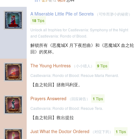
A Miserable Little Pile of Secrets
（可怜而渺小的秘密）
18
Tips
Unlock all trophies for Castlevania: Symphony of the Night
and Castlevania: Rondo of Blood.
解锁所有《恶魔城X 月下夜想曲》和《恶魔城X 血之轮
回》的奖杯。
The Young Huntress
（小小猎人）
9
Tips
Castlevania: Rondo of Blood: Rescue Maria Renard.
【血之轮回】拯救玛利亚。
Prayers Answered
（回应祷告）
1
Tips
Castlevania: Rondo of Blood: Rescue Tera.
【血之轮回】救出提拉
Just What the Doctor Ordered
（对症下药）
1
Tips