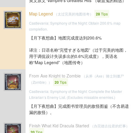
英文原文“Vampire’s Greatest Hits”（吸血鬼的精选）
Map Legend
（太过完美的地图传奇）
28
Tips
Castlevania: Symphony of the Night: Obtain 200.6% map
completion.
【月下夜想曲】地图完成度达到200.6%
译注：日语名称“完璧すぎる地図”（过于完美的地图，
用于调侃设计失误多出的0.6%完成度），英语名
称“Map Legend”（地图传奇）
From Axe Knight to Zombie
（从斧（Axe）骑士到僵尸
（Zombie））
20
Tips
Castlevania: Symphony of the Night: Complete the Master
Librarian’s Enemy List. (Excludes missable enemies.)
【月下夜想曲】完成图书管理员的敌怪图鉴（不含易遗
漏的敌怪）。
Finish What Kid Dracula Started
（办完德古拉君的烂事）
20
Tips