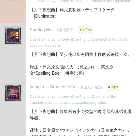
Castlevania: Symphony of the Night: Purchase the Duplicator.
【月下夜想曲】购买复制器（デュプリケータ
ー|Duplicator）
Spelling Bee
（搓招高手）
13
Tips
Castlevania: Symphony of the Night: Cast each of Alucard’s
spells at least once.
【月下夜想曲】至少使出所有阿鲁卡多的必杀技一次。
译注：日文原文“魔の力”（魔之力），英文原
文“Spelling Bee”（拼字比赛）
Vampire’s Greatest Hits
（吸血鬼的精选）
4
Tips
Castlevania: Symphony of the Night: Obtain all of the
transformation relics and associated upgrades.
【月下夜想曲】收集所有变身类型的魔导器和其强化魔
导器。
译注：日文原文“ヴァンパイアの力”（吸血鬼之力），