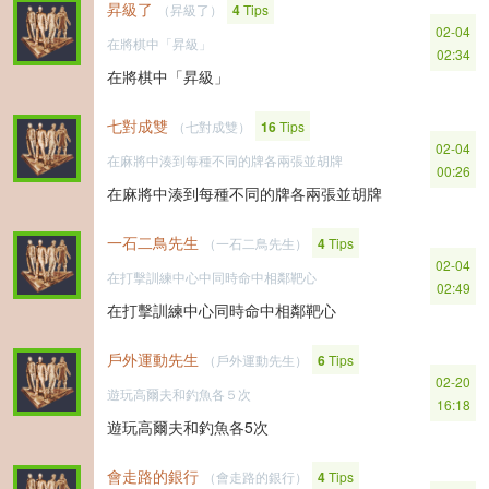
昇級了
（昇級了）
4
Tips
02-04
在將棋中「昇級」
02:34
在將棋中「昇級」
七對成雙
（七對成雙）
16
Tips
02-04
在麻將中湊到每種不同的牌各兩張並胡牌
00:26
在麻將中湊到每種不同的牌各兩張並胡牌
一石二鳥先生
（一石二鳥先生）
4
Tips
02-04
在打擊訓練中心中同時命中相鄰靶心
02:49
在打擊訓練中心同時命中相鄰靶心
戶外運動先生
（戶外運動先生）
6
Tips
02-20
遊玩高爾夫和釣魚各５次
16:18
遊玩高爾夫和釣魚各5次
會走路的銀行
（會走路的銀行）
4
Tips