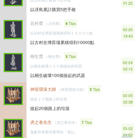
01:22
以冴島累計購買5把手槍
谷村獎
（古村獎）
6
Tips
02-20
以谷村在博弈場累積得到１００００點
19:43
以古村在博弈場累積得到10000點
桐生獎
（桐生獎）
5
Tips
02-24
以桐生破壞１００個撿起的武器
02:15
以桐生破壞100個撿起的武器
神室環保大師
（神室環保大師）
3
Tips
02-05
撿起２０個路上的垃圾
02:38
撿起20個路上的垃圾
虎之卷先生
（虎之卷先生）
7
Tips
03-02
蒐集所有暫停選單的「筆記」
01:52