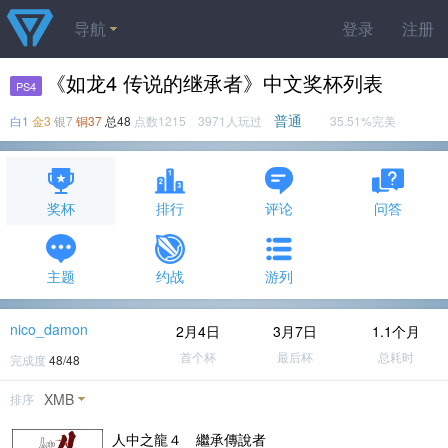
导航
登录
注册
《如龙4 传说的继承者》中文奖杯列表
PS4
普通
白1
金3
银7
铜37
总48
点数1215 3971人玩过
35.51%完美
奖杯
排行
评论
问答
主题
约战
游列
nico_damon
2月4日
3月7日
1.1个月
首个杯
最后杯
总耗时
完成度
48/48
XMB
排序
人中之龍４ 繼承傳說者