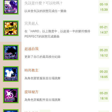
失誤是什麼？可以吃嗎？
05-19
15:39
以未曾失誤的狀態完成任一樂曲
完美超人
05-21
在「HARD」以上難度中，以超過一半的樂符獲得
14:37
PERFECT的狀態完成樂曲
超越自我
05-20
16:12
更新了自己的最高積分紀錄
時尚教主
05-20
16:05
為角色變更服裝並出場跳舞
提味秘方
05-20
18:16
為角色穿戴配件並出場跳舞