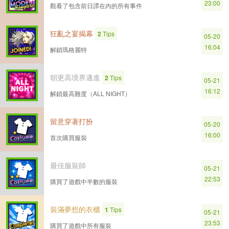
23:00
觀看了包含前日譚在內的所有事件
狂亂之宴揭幕
2
Tips
05-20
16:04
解鎖瑪格麗特
朝更高境界邁進
2
Tips
05-21
16:12
解鎖最高難度（ALL NIGHT）
留意穿著打扮
05-20
16:00
首次購買服裝
最佳服裝師
05-21
22:53
購買了遊戲中半數的服裝
裝滿夢想的衣櫃
1
Tips
05-21
23:53
購買了遊戲中所有服裝