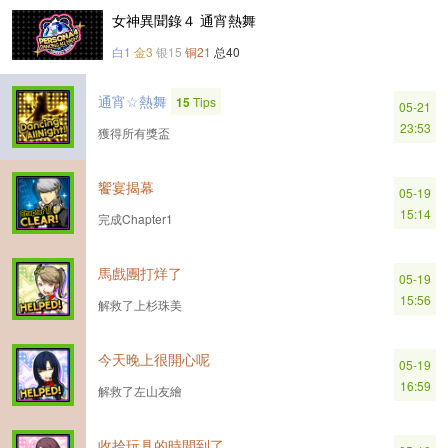
女神異聞錄４ 通宵熱舞
白1
金3
银15
铜21
总40
通宵☆熱舞
15
Tips
05-21
23:53
獲得所有獎盃
饗宴揭幕
05-19
15:14
完成Chapter1
馬戲團打烊了
05-19
15:56
解救了上杉珠美
今天晚上很開心呢
05-19
16:59
解救了左山友繪
收拾玩具的時間到了