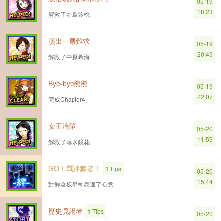
05-19
18:23
解救了右島鈴桃
演出一票難求
05-19
20:49
解救了中原希海
Bye-bye熊熊
05-19
22:07
完成Chapter4
女王淪陷
05-20
11:59
解救了落水鏡花
GO！羈絆舞者！
1
Tips
05-20
15:44
對御倉板舉神表達了心意
歷史見證者
1
Tips
05-20