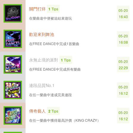
關門打烊
1
Tips
05-20
16:40
在樂曲途中便被迫結束遊玩
歡迎來到舞池
05-20
16:08
在FREE DANCE中完成1首樂曲
永無止境的派對
1
Tips
05-20
22:29
在FREE DANCE中完成所有樂曲
連段品質No.1
05-20
16:12
在任一樂曲中達成完美連段
傳奇藝人
2
Tips
05-20
16:12
在任一樂曲中獲得最高評價（KING CRAZY）