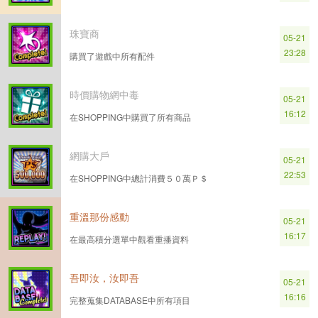
珠寶商
05-21
23:28
購買了遊戲中所有配件
時價購物網中毒
05-21
16:12
在SHOPPING中購買了所有商品
網購大戶
05-21
22:53
在SHOPPING中總計消費５０萬Ｐ＄
重溫那份感動
05-21
16:17
在最高積分選單中觀看重播資料
吾即汝，汝即吾
05-21
16:16
完整蒐集DATABASE中所有項目