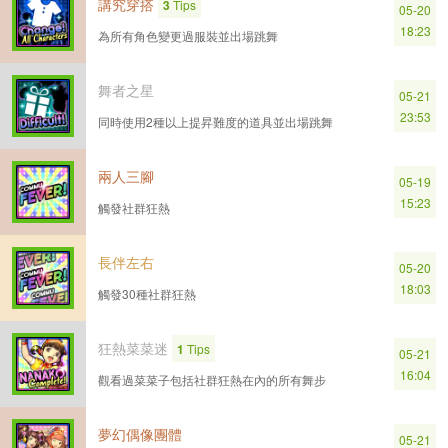
講究穿搭
3
Tips
05-20
18:23
為所有角色變更過服裝並出場跳舞
舞者之星
05-21
23:53
同時使用2種以上提昇難度的道具並出場跳舞
兩人三腳
05-19
15:23
觸發社群狂熱
長伴左右
05-20
18:03
觸發30種社群狂熱
狂熱菜菜迷
1
Tips
05-21
16:04
觀看過菜菜子包括社群狂熱在內的所有舞步
夢幻偶像團體
05-21