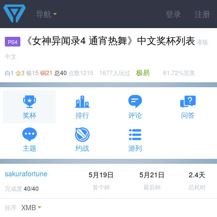
导航
登录
注册
《女神异闻录4 通宵热舞》中文奖杯列表
港版
PS4
中文
极易
白1
金3
银15
铜21
总40
点数1215 1677人玩过
61.72%完美
奖杯
排行
评论
问答
主题
约战
游列
sakurafortune
5月19日
5月21日
2.4天
首个杯
最后杯
总耗时
完成度
40/40
XMB
排序