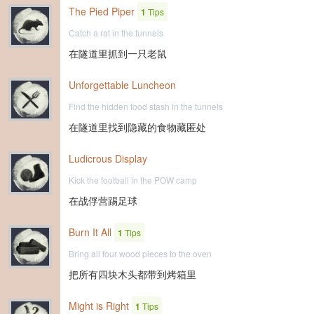
The Pied Piper
1
Tips
Catch a rat in the tunnels
在隧道里抓到一只老鼠
Unforgettable Luncheon
Find the hidden food stash in the tunnels
在隧道里找到隐藏的食物藏匿处
Ludicrous Display
Kick the football in the POW camp
在战俘营踢足球
Burn It All
1
Tips
Bring all four wood pieces to the oven
把所有四块木头都带到烤箱里
Might is Right
1
Tips