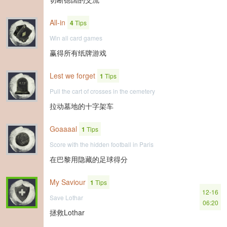
All-in
4
Tips
Win all card games
赢得所有纸牌游戏
Lest we forget
1
Tips
Pull the cart of crosses in the cemetery
拉动墓地的十字架车
Goaaaal
1
Tips
Score with the hidden football in Paris
在巴黎用隐藏的足球得分
My Saviour
1
Tips
12-16
Save Lothar
06:20
拯救Lothar