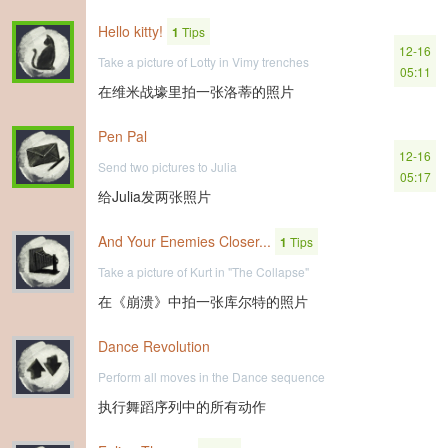
Hello kitty!
1
Tips
12-16
Take a picture of Lotty in Vimy trenches
05:11
在维米战壕里拍一张洛蒂的照片
Pen Pal
12-16
Send two pictures to Julia
05:17
给Julia发两张照片
And Your Enemies Closer...
1
Tips
Take a picture of Kurt in "The Collapse"
在《崩溃》中拍一张库尔特的照片
Dance Revolution
Perform all moves in the Dance sequence
执行舞蹈序列中的所有动作