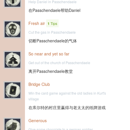
Help Daniel in Passchendaele
在Passchendaele帮助Daniel
Fresh air
1
Tips
Cut the gas in Passchendaele
切断Passchendaele的气体
So near and yet so far
Get out of the church of Passchendaele
离开Passchendaele教堂
Bridge Club
Win the card game against the old ladies in Kurt's
village
在库尔特的村庄里赢得与老太太的纸牌游戏
Generous
Give some chocolate to a german soldier