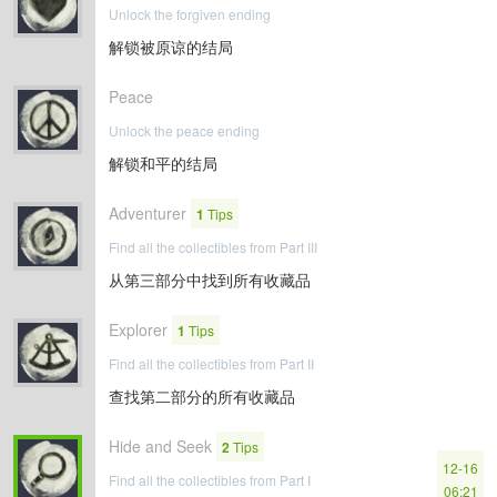
Unlock the forgiven ending
解锁被原谅的结局
Peace
Unlock the peace ending
解锁和平的结局
Adventurer
1
Tips
Find all the collectibles from Part III
从第三部分中找到所有收藏品
Explorer
1
Tips
Find all the collectibles from Part II
查找第二部分的所有收藏品
Hide and Seek
2
Tips
12-16
Find all the collectibles from Part I
06:21