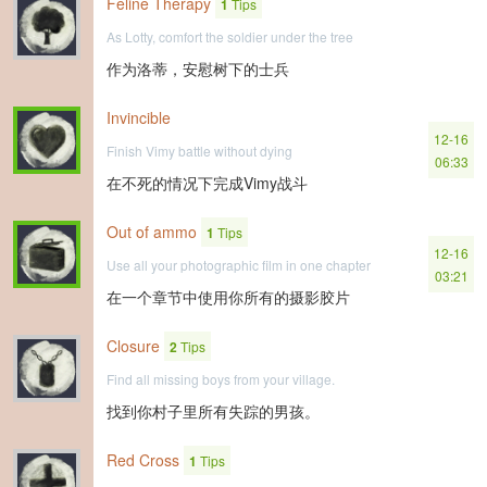
Feline Therapy
1
Tips
As Lotty, comfort the soldier under the tree
作为洛蒂，安慰树下的士兵
Invincible
12-16
Finish Vimy battle without dying
06:33
在不死的情况下完成Vimy战斗
Out of ammo
1
Tips
12-16
Use all your photographic film in one chapter
03:21
在一个章节中使用你所有的摄影胶片
Closure
2
Tips
Find all missing boys from your village.
找到你村子里所有失踪的男孩。
Red Cross
1
Tips