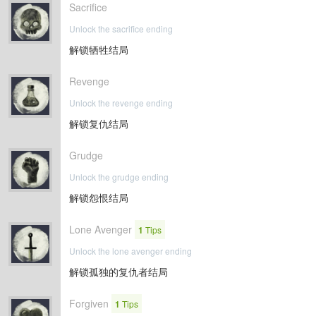
Sacrifice
Unlock the sacrifice ending
解锁牺牲结局
Revenge
Unlock the revenge ending
解锁复仇结局
Grudge
Unlock the grudge ending
解锁怨恨结局
Lone Avenger
1
Tips
Unlock the lone avenger ending
解锁孤独的复仇者结局
Forgiven
1
Tips