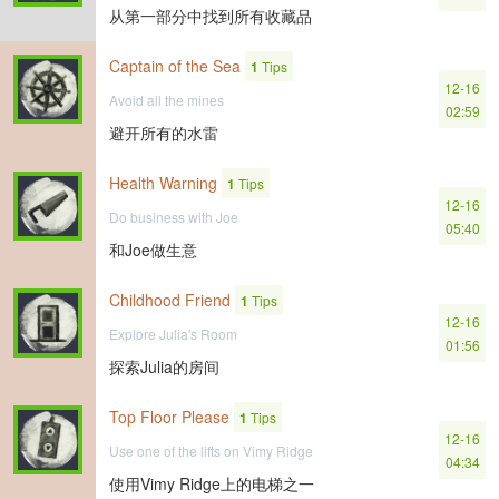
从第一部分中找到所有收藏品
Captain of the Sea
1
Tips
12-16
Avoid all the mines
02:59
避开所有的水雷
Health Warning
1
Tips
12-16
Do business with Joe
05:40
和Joe做生意
Childhood Friend
1
Tips
12-16
Explore Julia's Room
01:56
探索Julia的房间
Top Floor Please
1
Tips
12-16
Use one of the lifts on Vimy Ridge
04:34
使用Vimy Ridge上的电梯之一