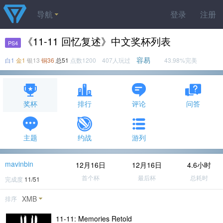
导航
登录
注册
《11-11 回忆复述》中文奖杯列表
PS4
容易
白1
金1
银13
铜36
总51
点数1200 407人玩过
43.98%完美
奖杯
排行
评论
问答
主题
约战
游列
mavinbin
12月16日
12月16日
4.6小时
首个杯
最后杯
总耗时
完成度
11/51
XMB
排序
11-11: Memories Retold