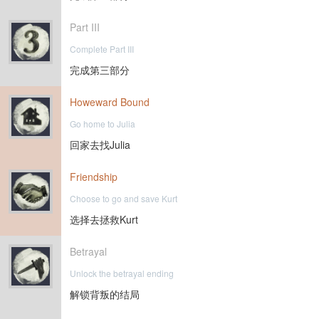
Part III
Complete Part III
完成第三部分
Howeward Bound
Go home to Julia
回家去找Julia
Friendship
Choose to go and save Kurt
选择去拯救Kurt
Betrayal
Unlock the betrayal ending
解锁背叛的结局