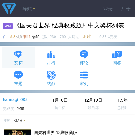
导航
登录
注册
《国夫君世界 经典收藏版》中文奖杯列表
PS4
困难
白1
金2
银6
铜46
总55
点数1230 7601人玩过
9.33%完美
奖杯
排行
评论
问答
主题
约战
游列
kannagi_002
1月10日
12月19日
1.9年
首个杯
最后杯
总耗时
完成度
12/55
XMB
排序
国夫君世界 经典收藏版