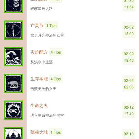
01-30
11:54
破解星辰之路
亡灵节
1
Tips
02-02
18:00
拿走月亮神庙的匕首
灾难配方
4
Tips
02-02
18:46
从洪水中生还
生存本能
4
Tips
02-06
02:36
击败美洲豹女王
生命之火
02-12
17:49
进入生命神庙的内室
隐秘之城
1
Tips
02-13