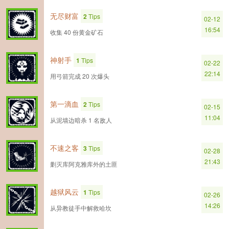
无尽财富
2
Tips
02-12
16:54
收集 40 份黄金矿石
神射手
1
Tips
02-22
22:14
用弓箭完成 20 次爆头
第一滴血
2
Tips
02-15
11:04
从泥墙边暗杀 1 名敌人
不速之客
3
Tips
02-28
21:43
剿灭库阿克雅库外的土匪
越狱风云
1
Tips
02-26
14:26
从异教徒手中解救哈坎