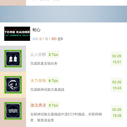
第5个DLC
蛇心
白0
金1
银1
铜3
总5
众人皆醉
2
Tips
02-26
15:51
完成双墓支线任务
水力发电
6
Tips
02-26
15:43
完成弑神试炼古墓挑战
激流勇进
3
Tips
02-26
在弑神试炼古墓挑战中进行计时挑战，并获得铜
18:28
奖、银奖或金奖