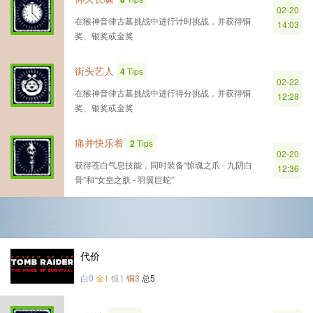
02-20
在猴神音律古墓挑战中进行计时挑战，并获得铜
14:03
奖、银奖或金奖
街头艺人
4
Tips
02-22
在猴神音律古墓挑战中进行得分挑战，并获得铜
12:28
奖、银奖或金奖
痛并快乐着
2
Tips
02-20
获得苍白气息技能，同时装备“惊魂之爪 - 九阴白
12:36
骨”和“女皇之肤 - 羽翼巨蛇”
第4个DLC
代价
白0
金1
银1
铜3
总5