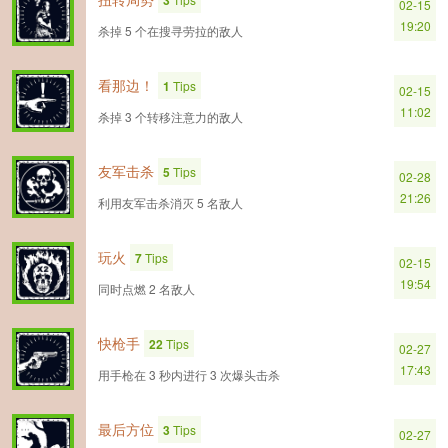
3
02-15
19:20
杀掉 5 个在搜寻劳拉的敌人
看那边！
1
Tips
02-15
11:02
杀掉 3 个转移注意力的敌人
友军击杀
5
Tips
02-28
21:26
利用友军击杀消灭 5 名敌人
玩火
7
Tips
02-15
19:54
同时点燃 2 名敌人
快枪手
22
Tips
02-27
17:43
用手枪在 3 秒内进行 3 次爆头击杀
最后方位
3
Tips
02-27