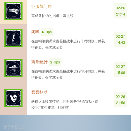
征服凯门鳄
02-26
21:14
完成兹帕纳的渴求古墓挑战
闭嘴
6
Tips
02-27
在兹帕纳的渴求古墓挑战中进行计时挑战，并获
14:43
得铜奖、银奖或金奖
离岸统计
2
Tips
02-27
在兹帕纳的渴求古墓挑战中进行得分挑战，并获
15:08
得铜奖、银奖或金奖
蠢蠢欲动
02-26
获得火山喷发技能，同时装备“秘语灾劫 - 瘟
21:56
疫”和“爬虫皮革 - 利维坦”
第7个DLC