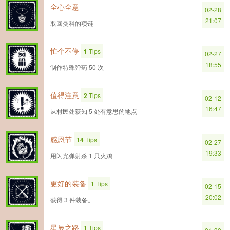
全心全意
02-28
21:07
取回曼科的项链
忙个不停
1
Tips
02-27
18:55
制作特殊弹药 50 次
值得注意
2
Tips
02-12
16:47
从村民处获知 5 处有意思的地点
感恩节
14
Tips
02-27
19:33
用闪光弹射杀 1 只火鸡
更好的装备
1
Tips
02-15
20:02
获得 3 件装备。
星辰之路
1
Tips