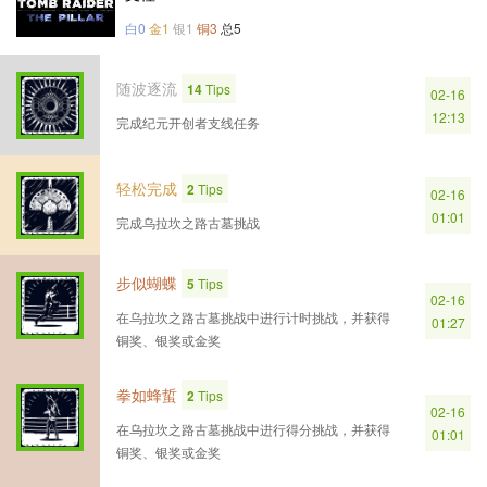
白0
金1
银1
铜3
总5
随波逐流
14
Tips
02-16
12:13
完成纪元开创者支线任务
轻松完成
2
Tips
02-16
01:01
完成乌拉坎之路古墓挑战
步似蝴蝶
5
Tips
02-16
在乌拉坎之路古墓挑战中进行计时挑战，并获得
01:27
铜奖、银奖或金奖
拳如蜂蜇
2
Tips
02-16
在乌拉坎之路古墓挑战中进行得分挑战，并获得
01:01
铜奖、银奖或金奖