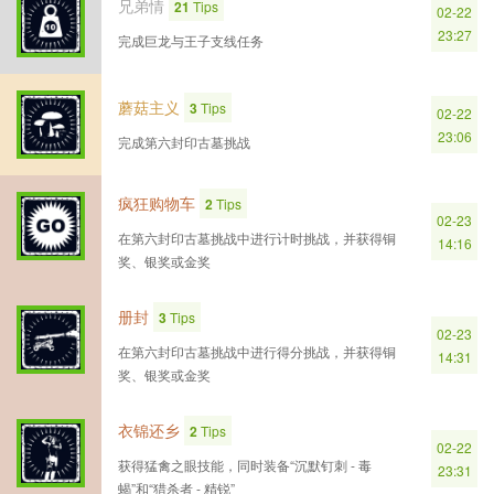
兄弟情
21
Tips
02-22
23:27
完成巨龙与王子支线任务
蘑菇主义
3
Tips
02-22
23:06
完成第六封印古墓挑战
疯狂购物车
2
Tips
02-23
在第六封印古墓挑战中进行计时挑战，并获得铜
14:16
奖、银奖或金奖
册封
3
Tips
02-23
在第六封印古墓挑战中进行得分挑战，并获得铜
14:31
奖、银奖或金奖
衣锦还乡
2
Tips
02-22
获得猛禽之眼技能，同时装备“沉默钉刺 - 毒
23:31
蝎”和“猎杀者 - 精锐”