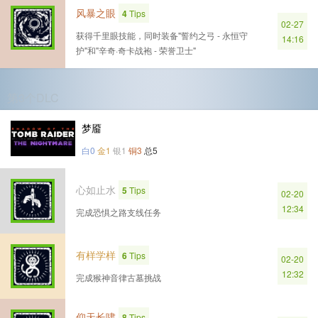
风暴之眼
4
Tips
02-27
获得千里眼技能，同时装备"誓约之弓 - 永恒守
14:16
护"和"辛奇·奇卡战袍 - 荣誉卫士"
第3个DLC
梦靥
白0
金1
银1
铜3
总5
心如止水
5
Tips
02-20
12:34
完成恐惧之路支线任务
有样学样
6
Tips
02-20
12:32
完成猴神音律古墓挑战
仰天长啸
8
Tips