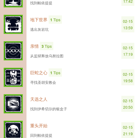
17:42
找到帕依提提
地下世界
1
Tips
02-15
13:59
逃出灰岩坑
亲情
3
Tips
02-15
17:19
从监狱释放乌努拉图
巨蛇之心
1
Tips
02-15
19:58
寻找圣胡安教会
天选之人
02-15
20:50
找到伊希切尔的银盒子
重头开始
02-15
21:19
回到帕依提提