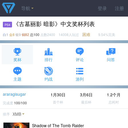
导航
登录
注册
《古墓丽影 暗影》中文奖杯列表
PS4
困难
白1
金8
银9
铜82
总100
点数2400 14008人玩过
9.54%完美
奖杯
排行
评论
问答
主题
约战
游列
araragisugar
1月30日
3月6日
1.2个月
首个杯
最后杯
总耗时
完成度
100/100
XMB
排序
Shadow of The Tomb Raider