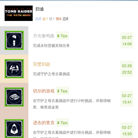
归途
白0
金1
银1
铜4
总6
月光奏鸣曲
6
Tips
02-27
14:06
完成永恒赏赐支线任务
完璧归赵
02-26
22:52
完成守护之母古墓挑战
切尔的游戏
5
Tips
02-27
在守护之母古墓挑战中进行计时挑战，并获得铜
15:41
奖、银奖或金奖
进击的查克
6
Tips
02-27
在守护之母古墓挑战中进行得分挑战，并获得铜
15:30