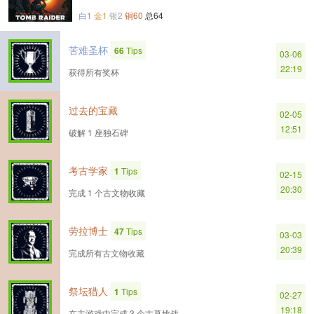
白1
金1
银2
铜60
总64
苦难圣杯
66
Tips
03-06
22:19
获得所有奖杯
过去的宝藏
02-05
12:51
破解 1 座独石碑
考古学家
1
Tips
02-15
20:30
完成 1 个古文物收藏
劳拉博士
47
Tips
03-03
20:39
完成所有古文物收藏
祭坛猎人
1
Tips
02-27
19:18
在主游戏中完成 3 个古墓挑战