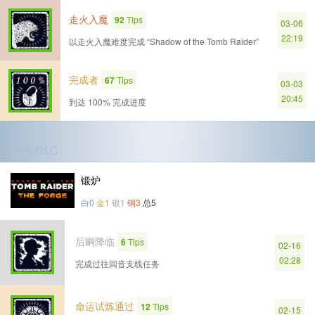
走火入魔
92
Tips
03-06
22:19
以走火入魔难度完成 “Shadow of the Tomb Raider”
完成者
67
Tips
03-03
20:45
到达 100% 完成进度
第1个DLC
锻炉
白0
金1
银1
铜3
总5
后嗣降临
6
Tips
02-16
02:28
完成过往回音支线任务
命运试炼通过
12
Tips
02-15