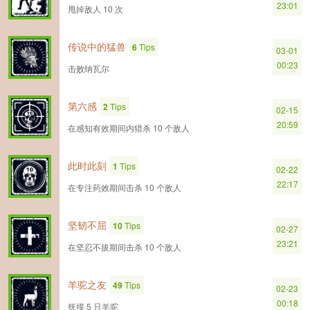
23:01
甩掉敌人 10 次
传说中的猛兽
6
Tips
03-01
00:23
击败纳瓦尔
第六感
2
Tips
02-15
20:59
在感知有效期间内猎杀 10 个敌人
此时此刻
1
Tips
02-22
22:17
在专注药效期间击杀 10 个敌人
坚韧不屈
10
Tips
02-27
23:21
在坚忍不拔期间击杀 10 个敌人
羊驼之友
49
Tips
02-23
00:18
抚摸 5 只羊驼