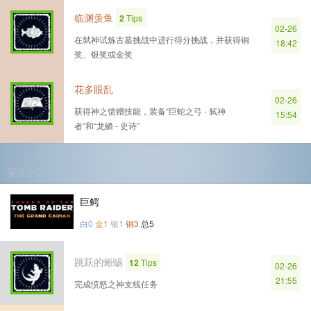
临渊羡鱼
2
Tips
02-26
在弑神试炼古墓挑战中进行得分挑战，并获得铜
18:42
奖、银奖或金奖
花多眼乱
02-26
获得神之馈赠技能，装备“巨蛇之弓 - 弑神
15:54
者”和“龙鳞 - 史诗”
第6个DLC
巨鳄
白0
金1
银1
铜3
总5
跳跃的蜥蜴
12
Tips
02-26
21:55
完成愤怒之神支线任务