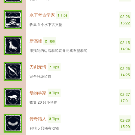
水下考古学家
1
Tips
02-26
15:22
收集 5 个水下古文物
新高峰
2
Tips
02-15
14:04
用找到的边沿攀爬装备完成石壁攀爬
刀剑无情
7
Tips
02-26
14:25
完全升级匕首
动物学家
3
Tips
02-27
17:01
收集 20 只小动物
传奇猎人
3
Tips
02-26
15:29
狩猎 5 只稀有动物