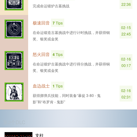
22:36
完成命运锻炉古墓挑战
极速回音
7
Tips
02-15
在命运锻造古墓挑战中进行计时挑战，并获得铜
22:45
奖、银奖或金奖
怒火回音
4
Tips
02-16
在命运锻炉古墓挑战中进行得分挑战，并获得铜
00:17
奖、银奖或金奖
血边战士
1
Tips
02-16
获得掷弹兵技能，同时装备“暴徒 3-80 - 鬼
02:31
影”和“布罗肯 - 鬼影”
第2个DLC
支柱