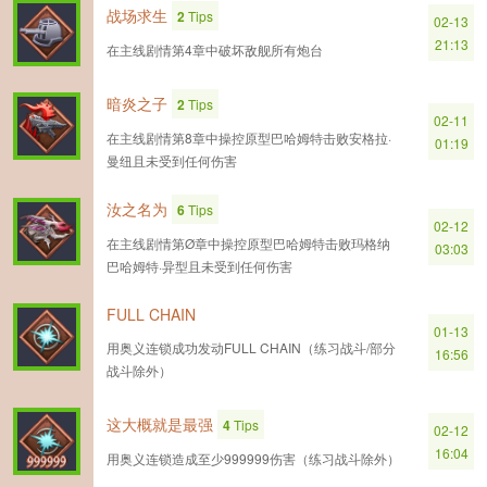
战场求生
2
Tips
02-13
21:13
在主线剧情第4章中破坏敌舰所有炮台
暗炎之子
2
Tips
02-11
在主线剧情第8章中操控原型巴哈姆特击败安格拉·
01:19
曼纽且未受到任何伤害
汝之名为
6
Tips
02-12
在主线剧情第Ø章中操控原型巴哈姆特击败玛格纳
03:03
巴哈姆特·异型且未受到任何伤害
FULL CHAIN
01-13
用奥义连锁成功发动FULL CHAIN（练习战斗/部分
16:56
战斗除外）
这大概就是最强
4
Tips
02-12
16:04
用奥义连锁造成至少999999伤害（练习战斗除外）