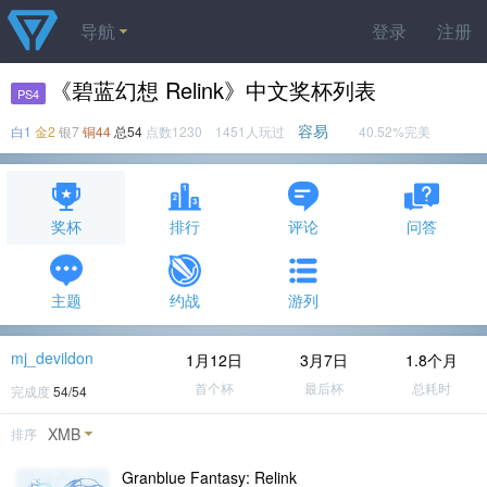
导航
登录
注册
《碧蓝幻想 Relink》中文奖杯列表
PS4
容易
白1
金2
银7
铜44
总54
点数1230 1451人玩过
40.52%完美
奖杯
排行
评论
问答
主题
约战
游列
mj_devildon
1月12日
3月7日
1.8个月
首个杯
最后杯
总耗时
完成度
54/54
XMB
排序
Granblue Fantasy: Relink