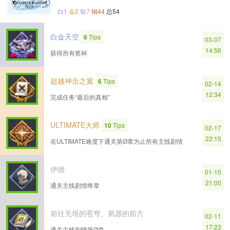
白1
金2
银7
铜44
总54
白金天空
6
Tips
03-07
14:56
获得所有奖杯
超越神击之翼
6
Tips
02-14
12:34
完成任务“最后的真相”
ULTIMATE大师
10
Tips
02-17
22:15
在ULTIMATE难度下通关第Ø章为止所有主线剧情
伊德
01-15
21:00
通关主线剧情终章
前往无垠的苍穹、夙愿的前方
02-11
17:23
通关主线剧情第Ø章