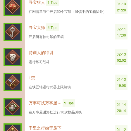
寻宝猎人
1
Tips
01-13
21:28
在剧情章节中开启50个宝箱（城镇中的宝箱除外）
寻宝大师
4
Tips
02-11
17:30
开启所有被封印的宝箱
特训人的特训
02-13
02:02
进行练习战斗
1突
01-13
19:08
在铁匠铺进行武器上限解锁
万事可找万事屋～
1
Tips
01-14
20:14
在万事屋谢洛处进行10次物品兑换
千里之行始于足下
01-12