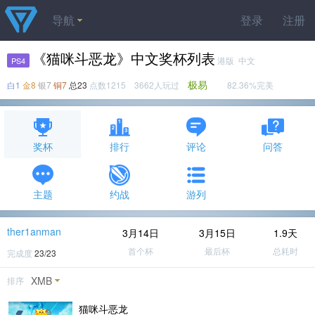
导航
登录
注册
《猫咪斗恶龙》中文奖杯列表
港版 中文
PS4
极易
白1
金8
银7
铜7
总23
点数1215 3662人玩过
82.36%完美
奖杯
排行
评论
问答
主题
约战
游列
ther1anman
3月14日
3月15日
1.9天
首个杯
最后杯
总耗时
完成度
23/23
XMB
排序
猫咪斗恶龙