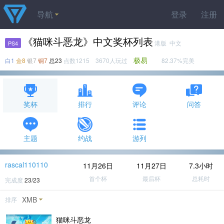
导航
登录
注册
《猫咪斗恶龙》中文奖杯列表
港版 中文
PS4
极易
白1
金8
银7
铜7
总23
点数1215 3670人玩过
82.37%完美
奖杯
排行
评论
问答
主题
约战
游列
rascal110110
11月26日
11月27日
7.3小时
首个杯
最后杯
总耗时
完成度
23/23
XMB
排序
猫咪斗恶龙