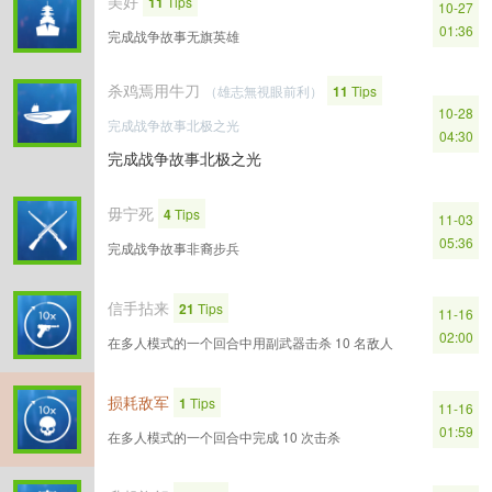
美好
11
Tips
10-27
01:36
完成战争故事无旗英雄
杀鸡焉用牛刀
（雄志無視眼前利）
11
Tips
10-28
完成战争故事北极之光
04:30
完成战争故事北极之光
毋宁死
4
Tips
11-03
05:36
完成战争故事非裔步兵
信手拈来
21
Tips
11-16
02:00
在多人模式的一个回合中用副武器击杀 10 名敌人
损耗敌军
1
Tips
11-16
01:59
在多人模式的一个回合中完成 10 次击杀