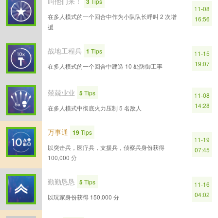
叫他们来！
3
Tips
11-08
在多人模式的一个回合中作为小队队长呼叫 2 次增
16:56
援
战地工程兵
1
Tips
11-15
19:07
在多人模式的一个回合中建造 10 处防御工事
兢兢业业
5
Tips
11-08
14:28
在多人模式中彻底火力压制 5 名敌人
万事通
19
Tips
11-19
以突击兵，医疗兵，支援兵，侦察兵身份获得
07:45
100,000 分
勤勤恳恳
5
Tips
11-16
04:02
以玩家身份获得 150,000 分