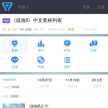
导航
登录
注册
《战地5》中文奖杯列表
PS4
困难
白1
金7
银11
铜3
总22
点数1185 10880人玩过
11.42%完美
奖杯
排行
评论
问答
主题
约战
游列
mavinbin
10月27日
11月19日
23.3天
首个杯
最后杯
总耗时
完成度
20/22
XMB
排序
《战地风云 5》