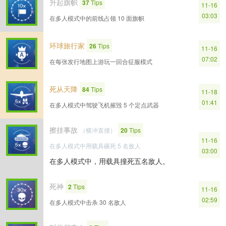
升起旗帜
37
Tips
11-16
03:03
在多人模式中的前线占领 10 面旗帜
环球旅行家
26
Tips
11-16
07:02
在每张发行地图上游玩一回合征服模式
死从天降
84
Tips
11-18
01:41
在多人模式中驾驶飞机摧毁 5 个定点武器
擦挂事故
（横冲直撞）
20
Tips
11-16
在多人模式中用载具碾死 5 名敌人
03:00
在多人模式中，用载具撞死五名敌人。
死神
2
Tips
11-16
02:59
在多人模式中击杀 30 名敌人