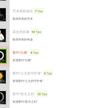
咒术师的连结
7
Tips
取得所有的咒术
圣女的祈祷
10
Tips
取得所有的奇迹
誓约“白教”
4
Tips
发现誓约“白教”
誓约“公主的守护者”
6
Tips
发现誓约“公主的守护者”
誓约“暗月之剑”
12
Tips
发现誓约“暗月之剑”