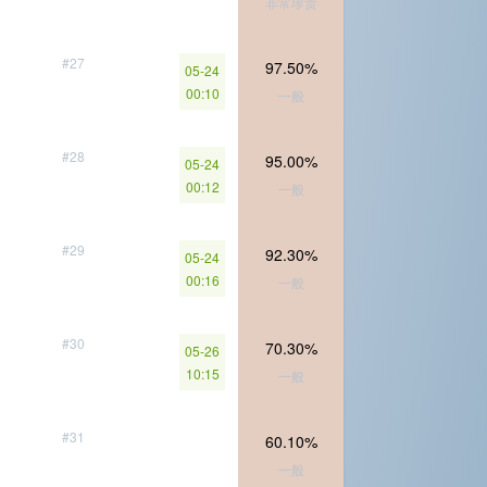
非常珍贵
#27
97.50%
05-24
00:10
一般
#28
95.00%
05-24
00:12
一般
#29
92.30%
05-24
00:16
一般
#30
70.30%
05-26
10:15
一般
#31
60.10%
一般