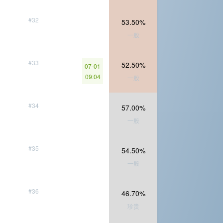
#32
53.50%
一般
#33
52.50%
07-01
09:04
一般
#34
57.00%
一般
#35
54.50%
一般
#36
46.70%
珍贵