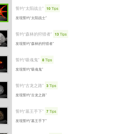
誓约“太阳战士”
10
Tips
发现誓约“太阳战士”
誓约“森林的狩猎者”
13
Tips
发现誓约“森林的狩猎者”
誓约“吸魂鬼”
8
Tips
发现誓约“吸魂鬼”
誓约“古龙之路”
3
Tips
发现誓约“古龙之路”
誓约“墓王手下”
7
Tips
发现誓约“墓王手下”