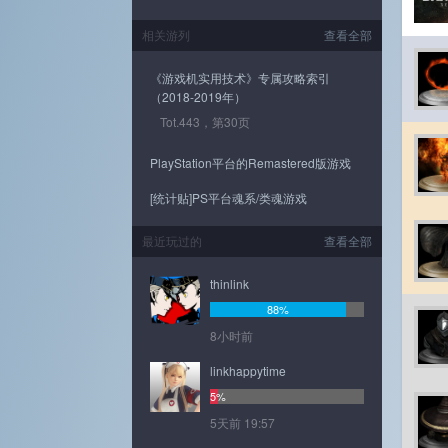
相关游列
查看全部
《游戏机实用技术》专属攻略索引
（2018-2019年）
Tot.443，第30页
PlayStation平台的Remastered版游戏
[统计贴]PS平台魂系/类魂游戏
最近玩过的
查看全部
thinlink
88%
8小时前
linkhappytime
5%
5天前 19:57