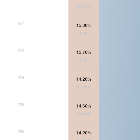
非常珍贵
#22
15.30%
珍贵
#23
15.70%
珍贵
#24
14.20%
非常珍贵
#25
14.60%
非常珍贵
#26
14.20%