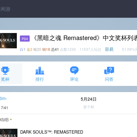
闲游
《黑暗之魂 Remastered》中文奖杯列
PS4
容易
白1
金2
银20
铜18
总41
点数1230 11537人玩过
51.09
奖杯
排行
评论
问答
90m-
5月24日
首个杯
度
7/41
XMB
DARK SOULS™: REMASTERED