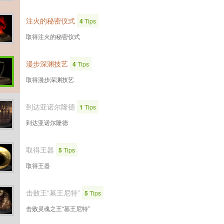
注火的秘密仪式
4
Tips
取得注火的秘密仪式
漫步深渊技艺
4
Tips
取得漫步深渊技艺
到达亚诺尔隆德
1
Tips
到达亚诺尔隆德
取得王器
5
Tips
取得王器
击败王“墓王尼特”
5
Tips
击败灵魂之王“墓王尼特”