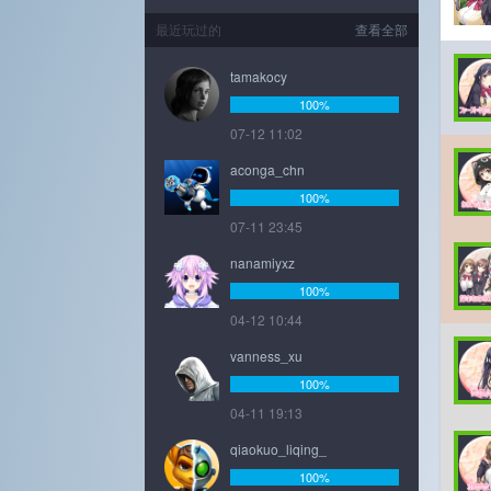
最近玩过的
查看全部
tamakocy
100%
07-12 11:02
aconga_chn
100%
07-11 23:45
nanamiyxz
100%
04-12 10:44
vanness_xu
100%
04-11 19:13
qiaokuo_liqing_
100%