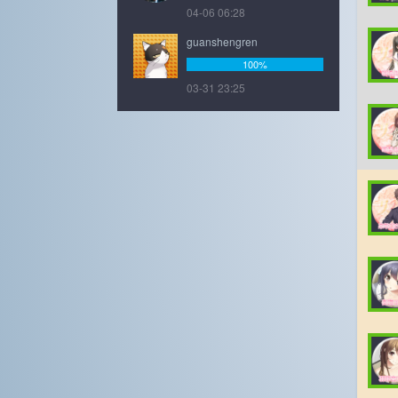
04-06 06:28
guanshengren
100%
03-31 23:25