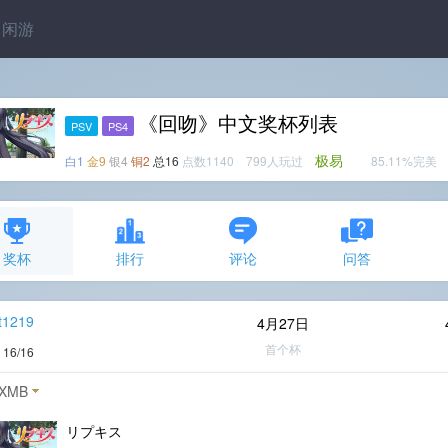
闲游
《回吻》中文奖杯列表
PSV
PS4
极易
白1
金9
银4
铜2
总16
点数1140 799人玩过
85.11%完美
奖杯
排行
评论
问答
t1219
4月27日
首个杯
度
16/16
XMB
リプキス