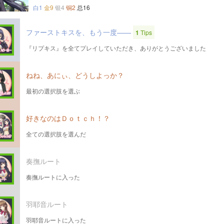
白1
金9
银4
铜2
总16
ファーストキスを、もう一度――
1
Tips
『リプキス』を全てプレイしていただき、ありがとうございました
ねね、あにぃ、どうしよっか？
最初の選択肢を選ぶ
好きなのはＤｏｔｃｈ！？
全ての選択肢を選んだ
奏撫ルート
奏撫ルートに入った
羽耶音ルート
羽耶音ルートに入った