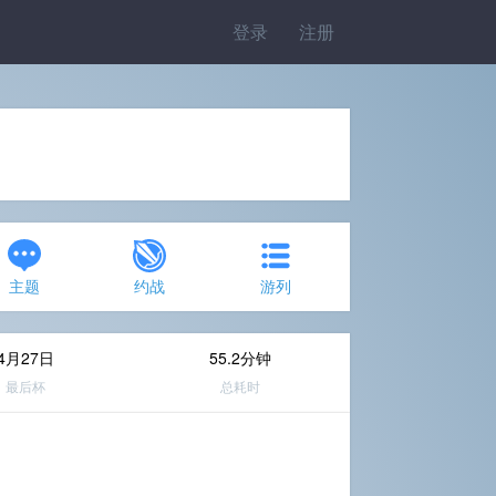
登录
注册
主题
约战
游列
4月27日
55.2分钟
最后杯
总耗时