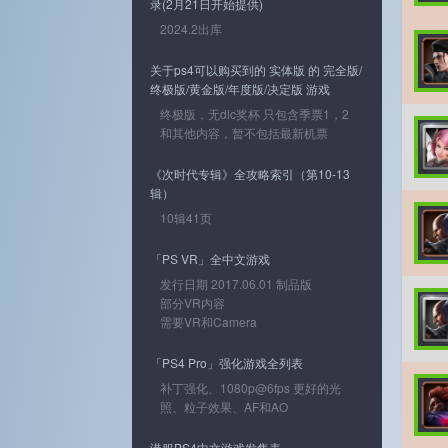
录(2月21日开始提供)
2024.2出库
关于ps4可以购买到的 实体版 的 完全版/
终极版/黄金版/年度版/决定版 游戏
终极版，无dlc奖杯 只包含季票1，2
和其他内容，暂不包括最新机票
《次时代专辑》全攻略索引（第10-13
辑）
10辑41页
「PS VR」全中文游戏
发行日期 2017.06.01 制品版
部分VR内容
需要VR和Camera
「PS4 Pro」强化游戏全列表
补丁强化、1080p@6fps 更好的光
照、粒子效果、AF和AO
港服PS4中文游戏发售表