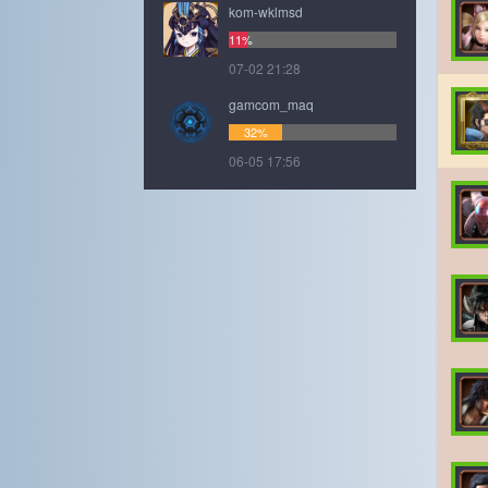
kom-wklmsd
11%
07-02 21:28
gamcom_maq
32%
06-05 17:56