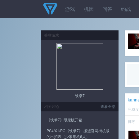
游戏
机因
问答
约战
关联游戏
铁拳7
kann
相关讨论
查看全部
完成
《铁拳7》限定版开箱
排序
PS4/X1/PC《铁拳7》 搬运官网街机版
的出招表（少家用机6人）