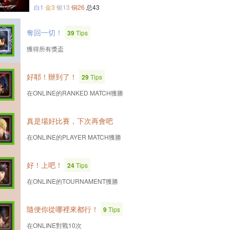
白1
金3
银13
铜26
总43
奪回一切！
39
Tips
獲得所有獎盃
好耶！辦到了！
29
Tips
在ONLINE的RANKED MATCH獲勝
真是場好比賽，下次再會吧
在ONLINE的PLAYER MATCH獲勝
好！上吧！
24
Tips
在ONLINE的TOURNAMENT獲勝
隨便你從哪裡來都行！
9
Tips
在ONLINE對戰10次