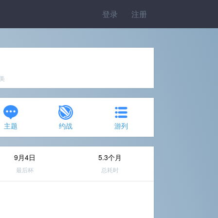
登录
注册
完美
主题
约战
游列
9月4日
5.3个月
最后杯
总耗时