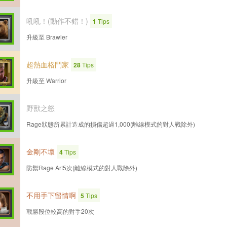
吼吼！(動作不錯！)
1
Tips
升級至 Brawler
超熱血格鬥家
28
Tips
升級至 Warrior
野獸之怒
Rage狀態所累計造成的損傷超過1,000(離線模式的對人戰除外)
金剛不壞
4
Tips
防禦Rage Art5次(離線模式的對人戰除外)
不用手下留情啊
5
Tips
戰勝段位較高的對手20次