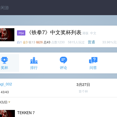
闲游
《铁拳7》中文奖杯列表
港版 中文
PS4
普通
白1
金3
银13
铜26
总43
点数1230 5815人玩过
33.96%
奖杯
排行
评论
问答
agi_002
3月27日
首个杯
度
43/43
XMB
TEKKEN 7