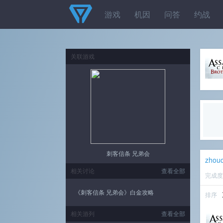
游戏
机因
问答
约战
关联游戏
刺客信条 兄弟会
zhou
相关讨论
查看全部
完成
《刺客信条 兄弟会》白金攻略
排序
相关游列
查看全部