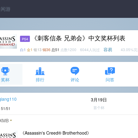
闲游
《刺客信条 兄弟会》中文奖杯列表
PS4
容易
白1
金1
银13
铜36
总51
点数1200 6044人玩过
43.05%
奖杯
排行
评论
问答
qiang110
3月19日
首个杯
度
51/51
XMB
《Assassin's Creed® Brotherhood》