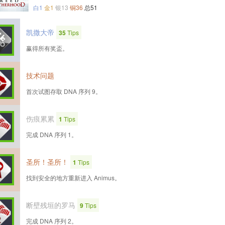
白1
金1
银13
铜36
总51
凯撒大帝
35
Tips
赢得所有奖盃。
技术问题
首次试图存取 DNA 序列 9。
伤痕累累
1
Tips
完成 DNA 序列 1。
圣所！圣所！
1
Tips
找到安全的地方重新进入 Animus。
断壁残垣的罗马
9
Tips
完成 DNA 序列 2。