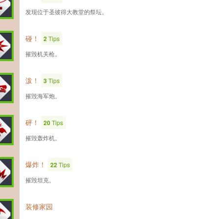
发现位于圣彼得大教堂的祭坛。
碰！
2
Tips
摧毁机关枪。
泼！
3
Tips
摧毁海军炮。
砰！
20
Tips
摧毁轰炸机。
爆炸！
22
Tips
摧毁坦克。
装修家园