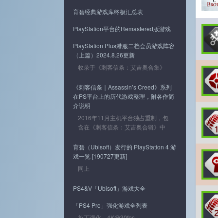
育碧经典游戏库终极汇总表
PlayStation平台的Remastered版游戏
PlayStation Plus港服二档会员游戏阵容
（上篇）2024.8.26更新
收录于《刺客信条：艾吉奥合集》
《刺客信条｜Assassin’s Creed》系列
在PS平台上的历代游戏整理，附各作简
介说明
2016年11月主机平台独占重制，包
含在《刺客信条：艾吉奥合辑》中
育碧（Ubisoft）发行的 PlayStation 4 游
戏一览 [190727更新]
同上
PS4&V「Ubisoft」游戏大全
「PS4 Pro」强化游戏全列表
补丁强化、4K@30fps