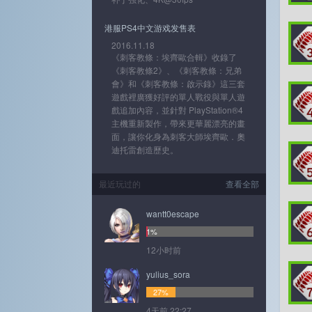
港服PS4中文游戏发售表
2016.11.18
《刺客教條：埃齊歐合輯》收錄了
《刺客教條2》、《刺客教條：兄弟
會》和《刺客教條：啟示錄》這三套
遊戲裡廣獲好評的單人戰役與單人遊
戲追加內容，並針對 PlayStation®4
主機重新製作，帶來更華麗漂亮的畫
面，讓你化身為刺客大師埃齊歐．奧
迪托雷創造歷史。
最近玩过的
查看全部
wantt0escape
1%
12小时前
yulius_sora
27%
4天前 22:27