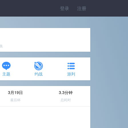
登录
注册
完美
主题
约战
游列
3月19日
3.3分钟
最后杯
总耗时