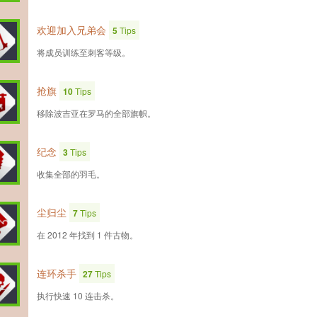
欢迎加入兄弟会
5
Tips
将成员训练至刺客等级。
抢旗
10
Tips
移除波吉亚在罗马的全部旗帜。
纪念
3
Tips
收集全部的羽毛。
尘归尘
7
Tips
在 2012 年找到 1 件古物。
连环杀手
27
Tips
执行快速 10 连击杀。