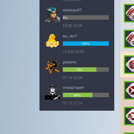
xiaosuyu97
0%
8天前 22:08
wu_fan7-
100%
13天前 03:53
yexiamo
73%
07-14 22:29
onlyap1ayerr
64%
07-13 17:14