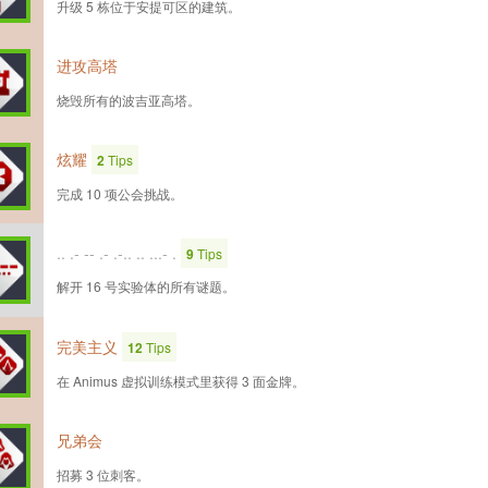
升级 5 栋位于安提可区的建筑。
进攻高塔
烧毁所有的波吉亚高塔。
炫耀
2
Tips
完成 10 项公会挑战。
.. .- -- .- .-.. .. ...- .
9
Tips
解开 16 号实验体的所有谜题。
完美主义
12
Tips
在 Animus 虚拟训练模式里获得 3 面金牌。
兄弟会
招募 3 位刺客。