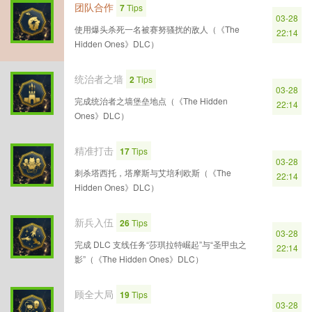
团队合作
7
Tips
03-28
使用爆头杀死一名被赛努骚扰的敌人（《The
22:14
Hidden Ones》DLC）
统治者之墙
2
Tips
03-28
完成统治者之墙堡垒地点（《The Hidden
22:14
Ones》DLC）
精准打击
17
Tips
03-28
刺杀塔西托，塔摩斯与艾培利欧斯（《The
22:14
Hidden Ones》DLC）
新兵入伍
26
Tips
03-28
完成 DLC 支线任务“莎琪拉特崛起”与“圣甲虫之
22:14
影”（《The Hidden Ones》DLC）
顾全大局
19
Tips
03-28