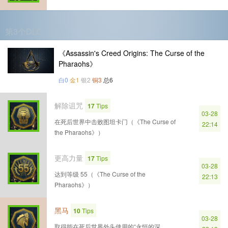
第3个DLC
《Assassin's Creed Origins: The Curse of the
Pharaohs》
白0
金1
银2
铜3
总6
解除诅咒
17
Tips
03-28
在死后世界中击败图坦卡门（《The Curse of
22:14
the Pharaohs》）
更高力量
17
Tips
03-28
达到等级 55（《The Curse of the
22:13
Pharaohs》）
黑马
10
Tips
03-28
取得能在死后世界外头使用的“永恒的深