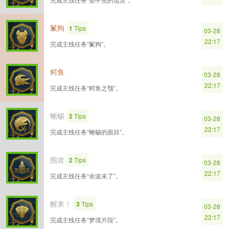
鬣狗
1
Tips
03-28
22:17
完成主线任务“鬣狗”。
鳄鱼
03-28
22:17
完成主线任务“鳄鱼之颚”。
蜥蜴
2
Tips
03-28
22:17
完成主线任务“蜥蜴的面目”。
围攻
2
Tips
03-28
22:17
完成主线任务“余波未了”。
醒来！
3
Tips
03-28
22:17
完成主线任务“梦境片段”。