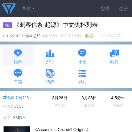
导航
登录
注册
《刺客信条 起源》中文奖杯列表
PS4
麻烦
白1
金2
银21
铜44
总68
点数1650 17925人玩过
20.06%完美
奖杯
排行
评论
问答
主题
约战
游列
zhouqiang110
3月28日
3月28日
4.5分钟
首个杯
最后杯
总耗时
完成度
68/68
XMB
排序
《Assassin's Creed® Origins》