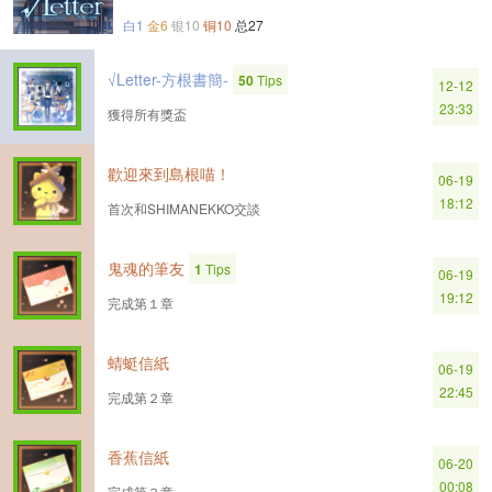
白1
金6
银10
铜10
总27
√Letter-方根書簡-
50
Tips
12-12
23:33
獲得所有獎盃
歡迎來到島根喵！
06-19
18:12
首次和SHIMANEKKO交談
鬼魂的筆友
1
Tips
06-19
19:12
完成第１章
蜻蜓信紙
06-19
22:45
完成第２章
香蕉信紙
06-20
00:08
完成第３章