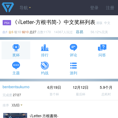
导航
登录
注册
《√Letter-方根书简-》中文奖杯列表
港版 中文
PS4
容易
白1
金6
银10
铜10
总27
点数1170 14367人玩过
56.12%完美
奖杯
排行
评论
问答
主题
约战
游列
benbentsukumo
6月19日
12月12日
5.9个月
首个杯
最后杯
总耗时
完成度
27/27
XMB
排序
√Letter-方根書簡-