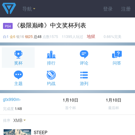
导航
登录
注册
《极限巅峰》中文奖杯列表
PS4
地狱
白1
金6
银16
铜25
总48
点数1575 11395人玩过
0.66%完美
奖杯
排行
评论
问答
主题
约战
游列
gtx990m-
1月10日
1月10日
首个杯
最后杯
完成度
1/48
XMB
排序
STEEP