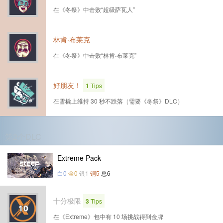
在《冬祭》中击败“超级萨瓦人”
林肯·布莱克
在《冬祭》中击败“林肯·布莱克”
好朋友！
1
Tips
在雪橇上维持 30 秒不跌落（需要《冬祭》DLC）
第2个DLC
Extreme Pack
白0
金0
银1
铜5
总6
十分极限
3
Tips
在《Extreme》包中有 10 场挑战得到金牌