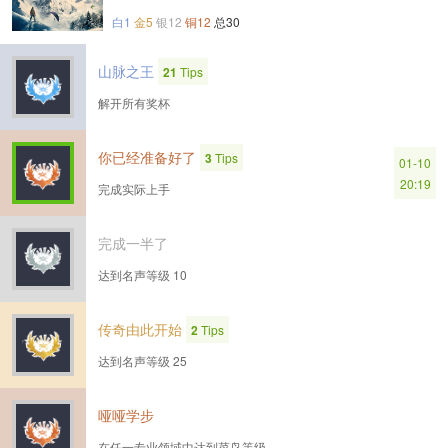
白1
金5
银12
铜12
总30
山脉之王
21
Tips
解开所有奖杯
你已经准备好了
3
Tips
01-10
20:19
完成实际上手
完成一半了
达到名声等级 10
传奇由此开始
2
Tips
达到名声等级 25
哑哑学步
在任一专业领域中达到菜鸟等级