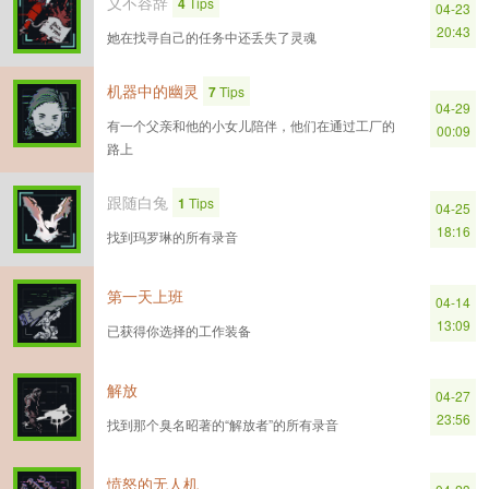
义不容辞
4
Tips
04-23
20:43
她在找寻自己的任务中还丢失了灵魂
机器中的幽灵
7
Tips
04-29
有一个父亲和他的小女儿陪伴，他们在通过工厂的
00:09
路上
跟随白兔
1
Tips
04-25
18:16
找到玛罗琳的所有录音
第一天上班
04-14
13:09
已获得你选择的工作装备
解放
04-27
23:56
找到那个臭名昭著的“解放者”的所有录音
愤怒的无人机