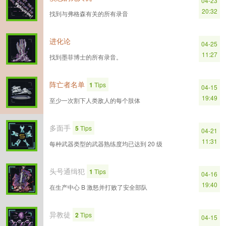
04-23
20:32
找到与弗格森有关的所有录音
进化论
04-25
11:27
找到墨菲博士的所有录音。
阵亡者名单
1
Tips
04-15
19:49
至少一次割下人类敌人的每个肢体
多面手
5
Tips
04-21
11:31
每种武器类型的武器熟练度均已达到 20 级
头号通缉犯
1
Tips
04-16
19:40
在生产中心 B 激怒并打败了安全部队
异教徒
2
Tips
04-15