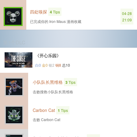
四处嗅探
4
Tips
04-28
21:09
已完成你的 Iron Maus 漫画收藏
第1个DLC
《开心乐园》
白0
金0
银2
铜8
总10
小队队长黑维格
3
Tips
击败搜救小队队长黑维格
Carbon Cat
1
Tips
击败 Carbon Cat