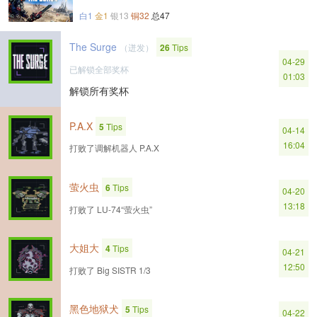
白1
金1
银13
铜32
总47
The Surge
（迸发）
26
Tips
04-29
已解锁全部奖杯
01:03
解锁所有奖杯
P.A.X
5
Tips
04-14
16:04
打败了调解机器人 P.A.X
萤火虫
6
Tips
04-20
13:18
打败了 LU-74“萤火虫”
大姐大
4
Tips
04-21
12:50
打败了 Big SISTR 1/3
黑色地狱犬
5
Tips
04-22