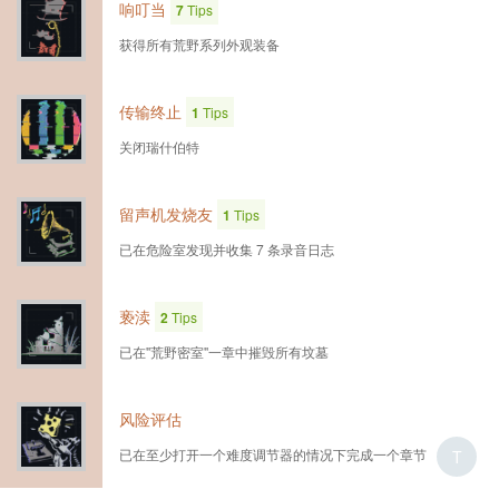
响叮当
7
Tips
获得所有荒野系列外观装备
传输终止
1
Tips
关闭瑞什伯特
留声机发烧友
1
Tips
已在危险室发现并收集 7 条录音日志
亵渎
2
Tips
已在''荒野密室''一章中摧毁所有坟墓
风险评估
已在至少打开一个难度调节器的情况下完成一个章节
T