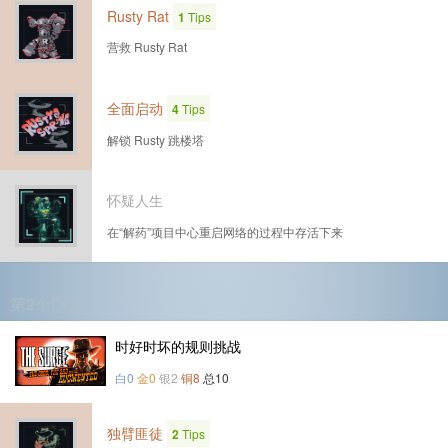
Rusty Rat
1
Tips
营救 Rusty Rat
全面启动
4
Tips
解锁 Rusty 跳楼塔
怀疑人生
在“解药”项目中心重启网络的过程中存活下来
第2个DLC
时好时坏的规则挑战
白0
金0
银2
铜8
总10
独臂匪徒
2
Tips