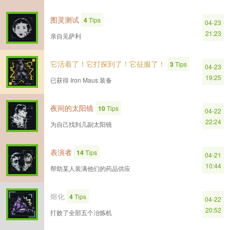
图灵测试
4
Tips
04-23
21:23
亲自见萨利
它活着了！它打探到了！它征服了！
3
Tips
04-23
19:25
已获得 Iron Maus 装备
夜间的太阳镜
10
Tips
04-22
22:24
为自己找到几副太阳镜
表演者
14
Tips
04-21
10:44
帮助某人装满他们的药品供应
熔化
4
Tips
04-22
20:52
打败了全部五个冶炼机