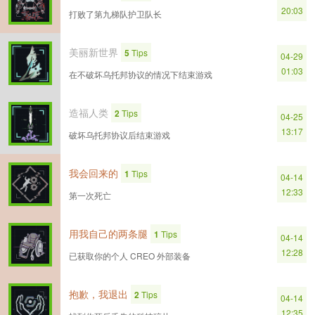
20:03
打败了第九梯队护卫队长
美丽新世界
5
Tips
04-29
01:03
在不破坏乌托邦协议的情况下结束游戏
造福人类
2
Tips
04-25
13:17
破坏乌托邦协议后结束游戏
我会回来的
1
Tips
04-14
12:33
第一次死亡
用我自己的两条腿
1
Tips
04-14
12:28
已获取你的个人 CREO 外部装备
抱歉，我退出
2
Tips
04-14
12:35