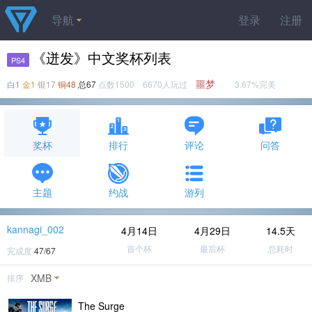
导航
登录
注册
《迸发》中文奖杯列表
PS4
噩梦
白1
金1
银17
铜48
总67
点数1500 6670人玩过
3.67%完美
奖杯
排行
评论
问答
主题
约战
游列
kannagi_002
4月14日
4月29日
14.5天
首个杯
最后杯
总耗时
完成度
47/67
XMB
排序
The Surge