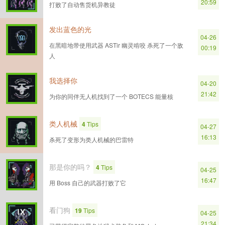
20:59
打败了自动售货机异教徒
发出蓝色的光
04-26
在黑暗地带使用武器 ASTir 幽灵啃咬 杀死了一个敌
00:19
人
我选择你
04-20
21:42
为你的同伴无人机找到了一个 BOTECS 能量核
类人机械
4
Tips
04-27
16:13
杀死了变形为类人机械的巴雷特
那是你的吗？
4
Tips
04-25
16:47
用 Boss 自己的武器打败了它
看门狗
19
Tips
04-25
21:34