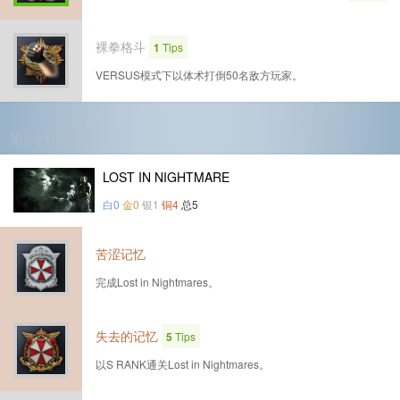
裸拳格斗
1
Tips
VERSUS模式下以体术打倒50名敌方玩家。
第2个DLC
LOST IN NIGHTMARE
白0
金0
银1
铜4
总5
苦涩记忆
完成Lost in Nightmares。
失去的记忆
5
Tips
以S RANK通关Lost in Nightmares。