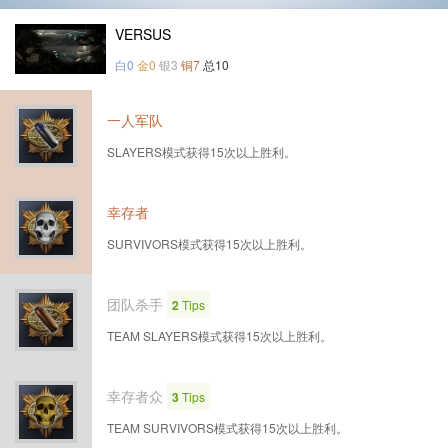
VERSUS
白0
金0
银3
铜7
总10
一人军队
SLAYERS模式获得15次以上胜利。
幸存者
SURVIVORS模式获得15次以上胜利。
团队杀手
2
Tips
TEAM SLAYERS模式获得15次以上胜利。
幸存者众
3
Tips
TEAM SURVIVORS模式获得15次以上胜利。