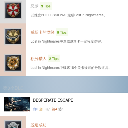
恶梦
3
Tips
以难度PROFESSIONAL完成Lost in Nightmares。
威斯卡的愤怒
9
Tips
Lost in Nightmares中造成威斯卡一定程度伤害。
积分猎人
2
Tips
Lost in Nightmares中破坏18个关卡设置的分数道具。
第3个DLC
DESPERATE ESCAPE
白0
金0
银1
铜4
总5
脱逃成功