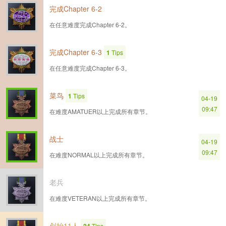
完成Chapter 6-2
在任意难度完成Chapter 6-2。
完成Chapter 6-3
1
Tips
在任意难度完成Chapter 6-3。
菜鸟
1
Tips
04-19
09:47
在难度AMATUER以上完成所有章节。
战士
04-19
09:47
在难度NORMAL以上完成所有章节。
老兵
在难度VETERAN以上完成所有章节。
创始11人
Tips