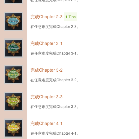
完成Chapter 2-3
1
Tips
在任意难度完成Chapter 2-3。
完成Chapter 3-1
在任意难度完成Chapter 3-1。
完成Chapter 3-2
在任意难度完成Chapter 3-2。
完成Chapter 3-3
在任意难度完成Chapter 3-3。
完成Chapter 4-1
在任意难度完成Chapter 4-1。