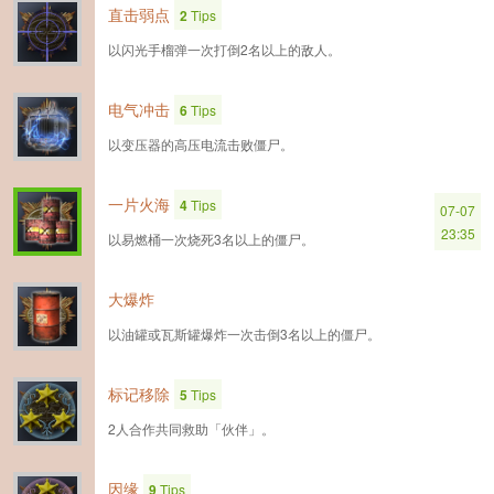
直击弱点
2
Tips
以闪光手榴弹一次打倒2名以上的敌人。
电气冲击
6
Tips
以变压器的高压电流击败僵尸。
一片火海
4
Tips
07-07
23:35
以易燃桶一次烧死3名以上的僵尸。
大爆炸
以油罐或瓦斯罐爆炸一次击倒3名以上的僵尸。
标记移除
5
Tips
2人合作共同救助「伙伴」。
因缘
9
Tips