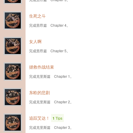
生死之斗
完成里昂篇 Chapter 4。
女人啊
完成里昂篇 Chapter 5。
拯救作战结束
完成克里斯篇 Chapter 1。
东欧的悲剧
完成克里斯篇 Chapter 2。
追踪艾达！
1
Tips
完成克里斯篇 Chapter 3。