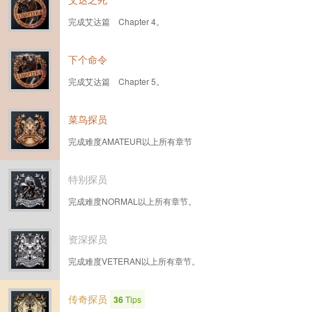
完成艾达篇 Chapter 4。
下个命令
完成艾达篇 Chapter 5。
菜鸟探员
完成难度AMATEUR以上所有章节
特别探员
完成难度NORMAL以上所有章节。
资深探员
完成难度VETERAN以上所有章节。
传奇探员
36
Tips