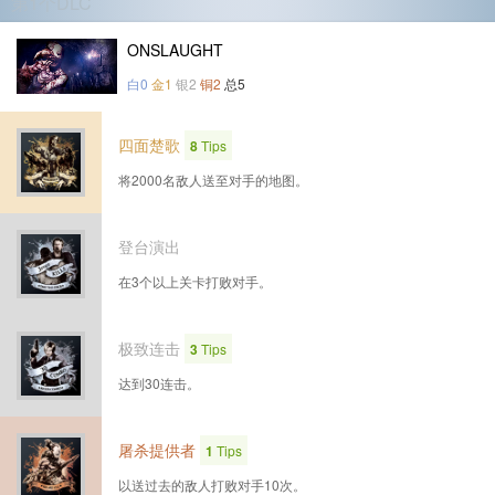
第1个DLC
ONSLAUGHT
白0
金1
银2
铜2
总5
四面楚歌
8
Tips
将2000名敌人送至对手的地图。
登台演出
在3个以上关卡打败对手。
极致连击
3
Tips
达到30连击。
屠杀提供者
1
Tips
以送过去的敌人打败对手10次。