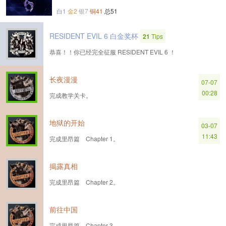
白1
金2
银7
铜41
总51
RESIDENT EVIL 6 白金奖杯
21
Tips
恭喜！！你已经完全征服 RESIDENT EVIL 6 ！
长夜漫漫
07-07
00:28
完成教学关卡。
地狱的开始
03-07
11:43
完成里昂篇 Chapter 1。
揭露真相
完成里昂篇 Chapter 2。
前往中国
完成里昂篇 Chapter 3。