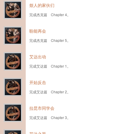
烦人的家伙们
完成杰克篇 Chapter 4。
盼能再会
完成杰克篇 Chapter 5。
艾达出动
完成艾达篇 Chapter 1。
开始反击
完成艾达篇 Chapter 2。
拉昆市同学会
完成艾达篇 Chapter 3。
艾达之死