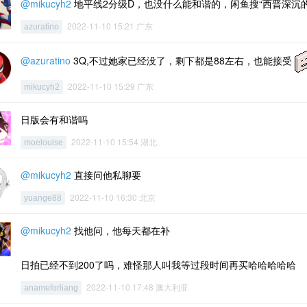
@mikucyh2
地平线2分级D，也没什么能和谐的，闲鱼搜“西晋深沉的
2022-11-10 15:21 广东
azuratino
@azuratino
3Q,不过她家已经没了，剩下都是88左右，也能接受
2022-11-10 15:29 广东
mikucyh2
日版会有和谐吗
2022-11-10 15:54 湖北
moelouise
@mikucyh2
直接问他私聊要
2022-11-10 16:30 北京
yuange88
@mikucyh2
找他问，他每天都在补
日拍已经不到200了吗，难怪那人叫我等过段时间再买哈哈哈哈哈
2022-11-10 17:48 澳大利亚
anameforliang