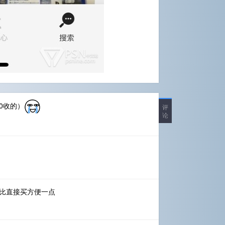
0收的）
评
论
卖比直接买方便一点