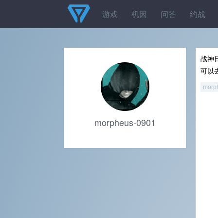
游戏
机因
问答
约战
战神
可以
morp
morpheus-0901