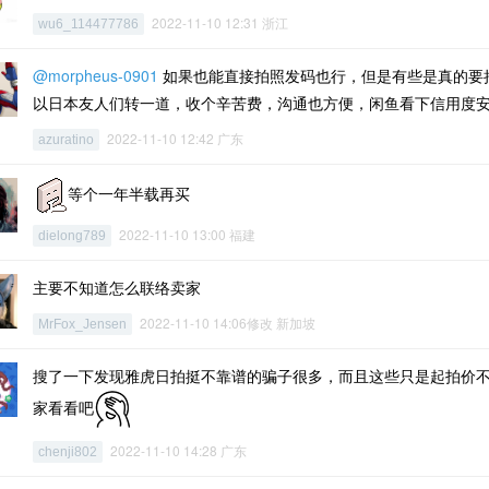
2022-11-10 12:31 浙江
wu6_114477786
@morpheus-0901
如果也能直接拍照发码也行，但是有些是真的要
以日本友人们转一道，收个辛苦费，沟通也方便，闲鱼看下信用度
2022-11-10 12:42 广东
azuratino
等个一年半载再买
2022-11-10 13:00 福建
dielong789
主要不知道怎么联络卖家
2022-11-10 14:06修改 新加坡
MrFox_Jensen
搜了一下发现雅虎日拍挺不靠谱的骗子很多，而且这些只是起拍价
家看看吧
2022-11-10 14:28 广东
chenji802