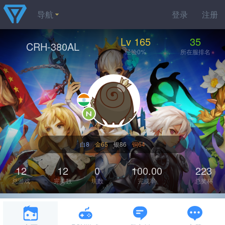
导航
登录
注册
Lv 165
35
CRH-380AL
经验0%
所在服排名
白8
金65
银86
铜64
12
12
0
100.00
223
总游戏
完美数
坑数
完成率
总奖杯