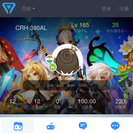
导航
登录
注册
Lv 165
35
CRH-380AL
经验0%
所在服排名
白8
金65
银86
铜64
12
12
0
100.00
223
总游戏
完美数
坑数
完成率
总奖杯