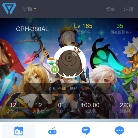
导航
登录
注册
Lv 165
35
CRH-380AL
经验0%
所在服排名
白8
金65
银86
铜64
12
12
0
100.00
223
总游戏
完美数
坑数
完成率
总奖杯