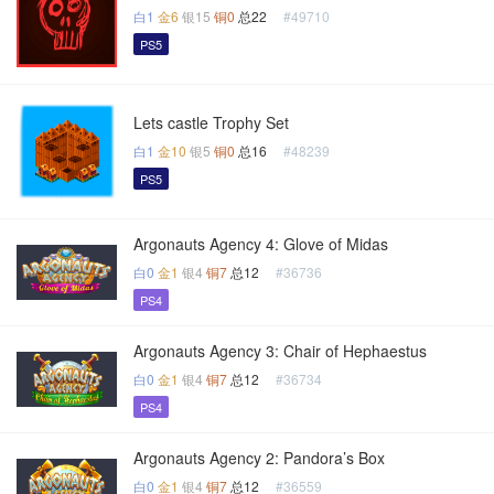
白1
金6
银15
铜0
总22
#49710
PS5
Lets castle Trophy Set
白1
金10
银5
铜0
总16
#48239
PS5
Argonauts Agency 4: Glove of Midas
白0
金1
银4
铜7
总12
#36736
PS4
Argonauts Agency 3: Chair of Hephaestus
白0
金1
银4
铜7
总12
#36734
PS4
Argonauts Agency 2: Pandora’s Box
白0
金1
银4
铜7
总12
#36559