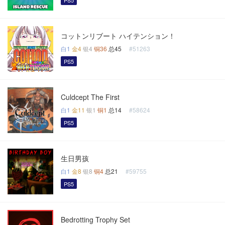
PS5
コットンリブート ハイテンション！
白1
金4
银4
铜36
总45
#51263
PS5
Culdcept The First
白1
金11
银1
铜1
总14
#58624
PS5
生日男孩
白1
金8
银8
铜4
总21
#59755
PS5
Bedrotting Trophy Set