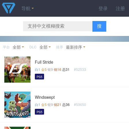
导航
登录
注册
搜
全部
全部
最新排序
平台
DLC
排序
Full Stride
白1
金5
银9
铜16
总31
#52533
PS5
Windswept
白1
金5
银9
铜21
总36
#53650
PS5