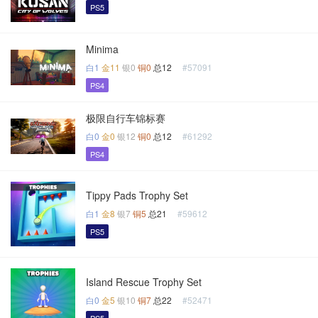
PS5
Minima
白1
金11
银0
铜0
总12
#57091
PS4
极限自行车锦标赛
白0
金0
银12
铜0
总12
#61292
PS4
Tippy Pads Trophy Set
白1
金8
银7
铜5
总21
#59612
PS5
Island Rescue Trophy Set
白0
金5
银10
铜7
总22
#52471