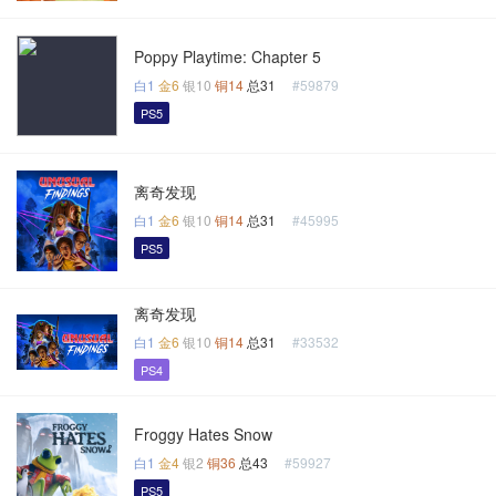
Poppy Playtime: Chapter 5
白1
金6
银10
铜14
总31
#59879
PS5
离奇发现
白1
金6
银10
铜14
总31
#45995
PS5
离奇发现
白1
金6
银10
铜14
总31
#33532
PS4
Froggy Hates Snow
白1
金4
银2
铜36
总43
#59927
PS5