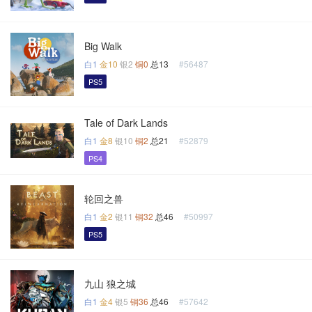
Big Walk
白1
金10
银2
铜0
总13
#56487
PS5
Tale of Dark Lands
白1
金8
银10
铜2
总21
#52879
PS4
轮回之兽
白1
金2
银11
铜32
总46
#50997
PS5
九山 狼之城
白1
金4
银5
铜36
总46
#57642