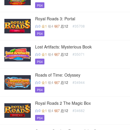
PS4
Royal Roads 3: Portal
白0
金1
银4
铜7
总12
#35708
PS4
Lost Artifacts: Mysterious Book
白0
金1
银4
铜7
总12
#35071
PS4
Roads of Time: Odyssey
白0
金1
银4
铜7
总12
#34944
PS4
Royal Roads 2 The Magic Box
白0
金1
银4
铜7
总12
#34682
PS4