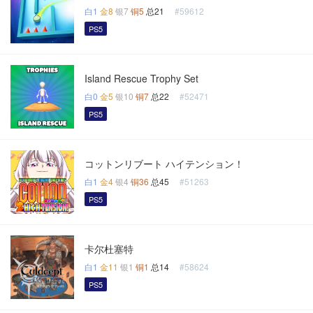
白1
金8
银7
铜5
总21
#59612
PS5
Island Rescue Trophy Set
白0
金5
银10
铜7
总22
#52471
PS5
コットンリブート ハイテンション！
白1
金4
银4
铜36
总45
#51263
PS5
卡尔杜塞特
白1
金11
银1
铜1
总14
#58624
PS5