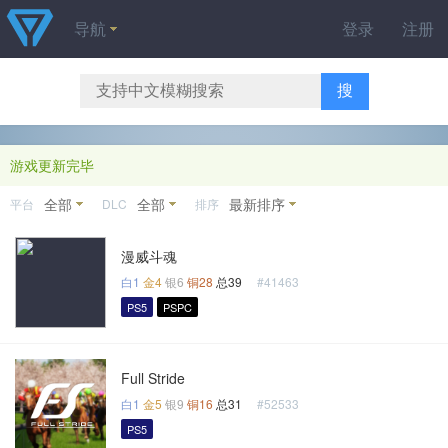
导航
登录
注册
搜
游戏更新完毕
全部
全部
最新排序
平台
DLC
排序
漫威斗魂
白1
金4
银6
铜28
总39
#41463
PS5
PSPC
Full Stride
白1
金5
银9
铜16
总31
#52533
PS5