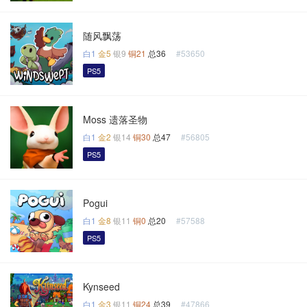
随风飘荡
白1
金5
银9
铜21
总36
#53650
PS5
Moss 遗落圣物
白1
金2
银14
铜30
总47
#56805
PS5
Pogui
白1
金8
银11
铜0
总20
#57588
PS5
Kynseed
白1
金3
银11
铜24
总39
#47866