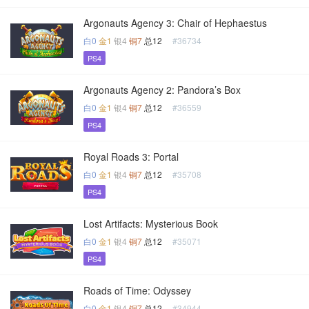
Argonauts Agency 3: Chair of Hephaestus
白0
金1
银4
铜7
总12
#36734
PS4
Argonauts Agency 2: Pandora’s Box
白0
金1
银4
铜7
总12
#36559
PS4
Royal Roads 3: Portal
白0
金1
银4
铜7
总12
#35708
PS4
Lost Artifacts: Mysterious Book
白0
金1
银4
铜7
总12
#35071
PS4
Roads of Time: Odyssey
白0
金1
银4
铜7
总12
#34944