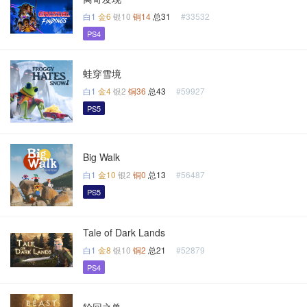
白1
金6
银10
铜14
总31
#33532
PS4
蛙穿雪境
白1
金4
银2
铜36
总43
#59927
PS5
Big Walk
白1
金10
银2
铜0
总13
#56487
PS5
Tale of Dark Lands
白1
金8
银10
铜2
总21
#52879
PS4