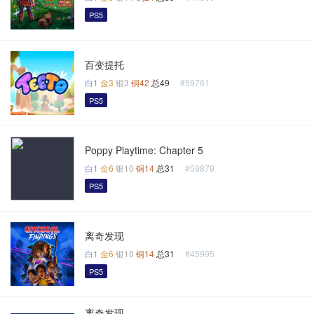
PS5
百变提托
白1
金3
银3
铜42
总49
#59761
PS5
Poppy Playtime: Chapter 5
白1
金6
银10
铜14
总31
#59879
PS5
离奇发现
白1
金6
银10
铜14
总31
#45995
PS5
离奇发现