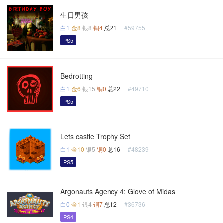
生日男孩
白1
金8
银8
铜4
总21
#59755
PS5
Bedrotting
白1
金6
银15
铜0
总22
#49710
PS5
Lets castle Trophy Set
白1
金10
银5
铜0
总16
#48239
PS5
Argonauts Agency 4: Glove of Midas
白0
金1
银4
铜7
总12
#36736
PS4