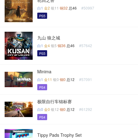
轮回之兽
白1
金2
银11
铜32
总46
#50997
PS5
九山 狼之城
白1
金4
银5
铜36
总46
#57642
PS5
Minima
白1
金11
银0
铜0
总12
#57091
PS4
极限自行车锦标赛
白0
金0
银12
铜0
总12
#61292
PS4
Tippy Pads Trophy Set