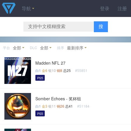
导航
登录
注册
搜
全部
全部
最新排序
平台
DLC
排序
Madden NFL 27
白1
金6
银10
铜8
总25
#55851
PS5
Somber Echoes - 奖杯组
白1
金3
银11
铜26
总41
#51184
PS5