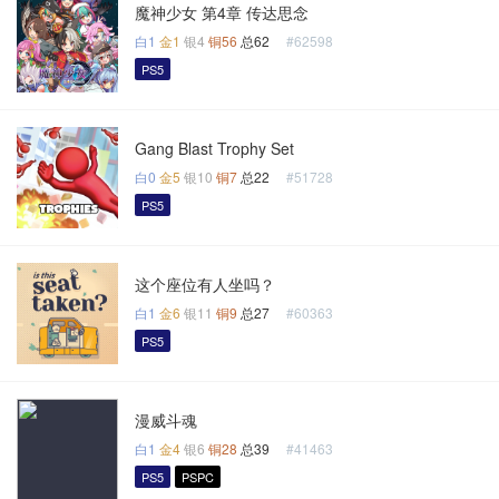
魔神少女 第4章 传达思念
白1
金1
银4
铜56
总62
#62598
PS5
Gang Blast Trophy Set
白0
金5
银10
铜7
总22
#51728
PS5
这个座位有人坐吗？
白1
金6
银11
铜9
总27
#60363
PS5
漫威斗魂
白1
金4
银6
铜28
总39
#41463
PS5
PSPC