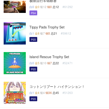
极限自行车锦标赛
白0
金0
银12
铜0
总12
#61292
PS4
Tippy Pads Trophy Set
白1
金8
银7
铜5
总21
#59612
PS5
Island Rescue Trophy Set
白0
金5
银10
铜7
总22
#52471
PS5
コットンリブート ハイテンション！
白1
金4
银4
铜36
总45
#51263
PS5