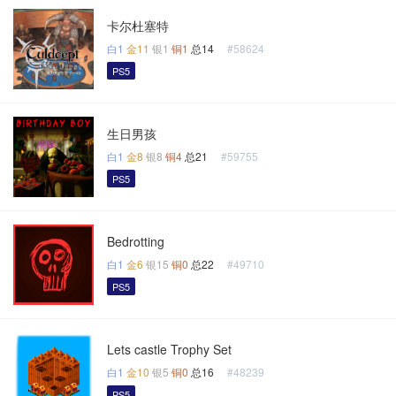
卡尔杜塞特
白1
金11
银1
铜1
总14
#58624
PS5
生日男孩
白1
金8
银8
铜4
总21
#59755
PS5
Bedrotting
白1
金6
银15
铜0
总22
#49710
PS5
Lets castle Trophy Set
白1
金10
银5
铜0
总16
#48239
PS5