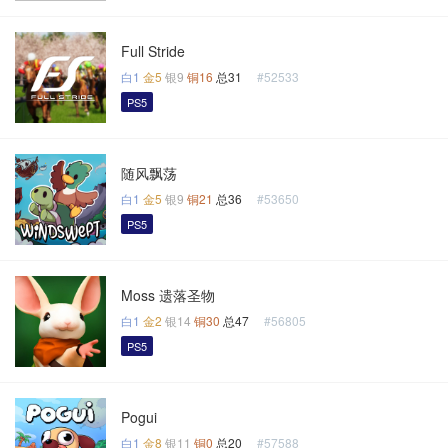
Full Stride
白1
金5
银9
铜16
总31
#52533
PS5
随风飘荡
白1
金5
银9
铜21
总36
#53650
PS5
Moss 遗落圣物
白1
金2
银14
铜30
总47
#56805
PS5
Pogui
白1
金8
银11
铜0
总20
#57588