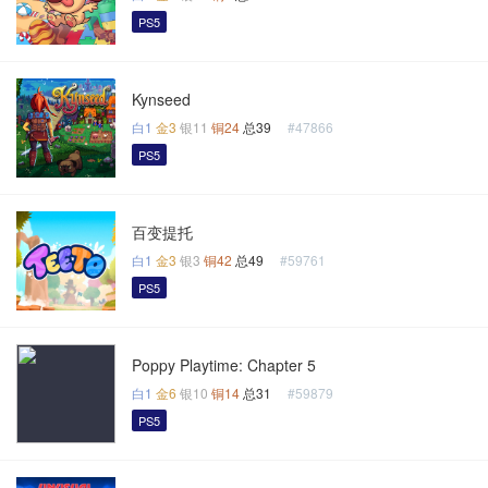
PS5
Kynseed
白1
金3
银11
铜24
总39
#47866
PS5
百变提托
白1
金3
银3
铜42
总49
#59761
PS5
Poppy Playtime: Chapter 5
白1
金6
银10
铜14
总31
#59879
PS5