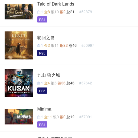
Tale of Dark Lands
白1
金8
银10
铜2
总21
#52879
PS4
轮回之兽
白1
金2
银11
铜32
总46
#50997
PS5
九山 狼之城
白1
金4
银5
铜36
总46
#57642
PS5
Minima
白1
金11
银0
铜0
总12
#57091
PS4