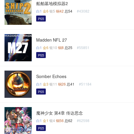
船舶墓地模拟器2
白1
金6
银5
铜42
总54
#43082
PS5
Madden NFL 27
白1
金6
银10
铜8
总25
#55851
PS5
Somber Echoes
白1
金3
银11
铜26
总41
#51184
PS5
魔神少女 第4章 传达思念
白1
金1
银4
铜56
总62
#62598
PS5