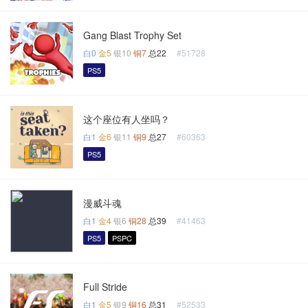
Gang Blast Trophy Set
白0
金5
银10
铜7
总22
#51728
PS5
这个座位有人坐吗？
白1
金6
银11
铜9
总27
#60363
PS5
漫威斗魂
白1
金4
银6
铜28
总39
#41463
PS5
PSPC
Full Stride
白1
金5
银9
铜16
总31
#52533