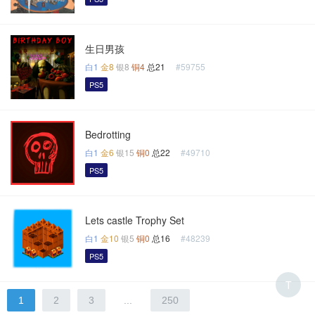
生日男孩
白1
金8
银8
铜4
总21
#59755
PS5
Bedrotting
白1
金6
银15
铜0
总22
#49710
PS5
Lets castle Trophy Set
白1
金10
银5
铜0
总16
#48239
PS5
T
1
2
3
...
250