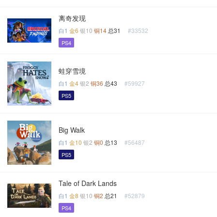
离奇发现
白1
金6
银10
铜14
总31
#33532
PS4
蛙穿雪境
白1
金4
银2
铜36
总43
#59927
PS5
Big Walk
白1
金10
银2
铜0
总13
#56487
PS5
Tale of Dark Lands
白1
金8
银10
铜2
总21
#52879
PS4