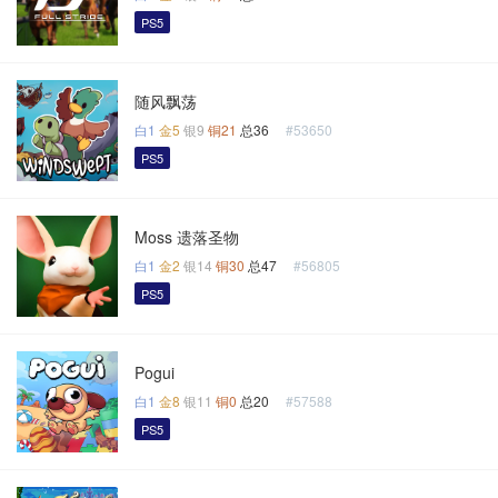
PS5
随风飘荡
白1
金5
银9
铜21
总36
#53650
PS5
Moss 遗落圣物
白1
金2
银14
铜30
总47
#56805
PS5
Pogui
白1
金8
银11
铜0
总20
#57588
PS5