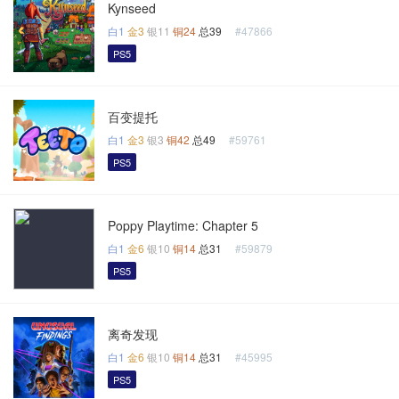
Kynseed
白1
金3
银11
铜24
总39
#47866
PS5
百变提托
白1
金3
银3
铜42
总49
#59761
PS5
Poppy Playtime: Chapter 5
白1
金6
银10
铜14
总31
#59879
PS5
离奇发现
白1
金6
银10
铜14
总31
#45995
PS5