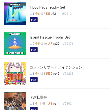
Tippy Pads Trophy Set
白1
金8
银7
铜5
总21
#59612
PS5
Island Rescue Trophy Set
白0
金5
银10
铜7
总22
#52471
PS5
コットンリブート ハイテンション！
白1
金4
银4
铜36
总45
#51263
PS5
卡尔杜塞特
白1
金11
银1
铜1
总14
#58624
PS5