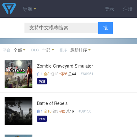
导航
登录
注册
搜
全部
全部
最新排序
平台
DLC
排序
Zombie Graveyard Simulator
白1
金3
银12
铜28
总44
#60961
PS5
Battle of Rebels
白1
金10
银3
铜2
总16
#38150
PS5