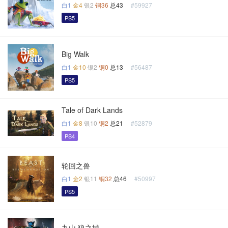
白1
金4
银2
铜36
总43
#59927
PS5
Big Walk
白1
金10
银2
铜0
总13
#56487
PS5
Tale of Dark Lands
白1
金8
银10
铜2
总21
#52879
PS4
轮回之兽
白1
金2
银11
铜32
总46
#50997
PS5
九山 狼之城