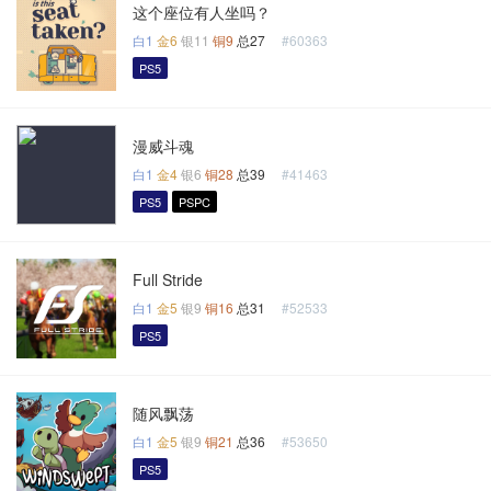
这个座位有人坐吗？
白1
金6
银11
铜9
总27
#60363
PS5
漫威斗魂
白1
金4
银6
铜28
总39
#41463
PS5
PSPC
Full Stride
白1
金5
银9
铜16
总31
#52533
PS5
随风飘荡
白1
金5
银9
铜21
总36
#53650
PS5