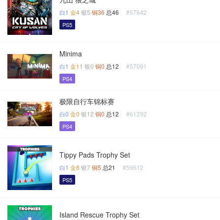
白1
金4
银5
铜36
总46
#57642
PS5
Minima
白1
金11
银0
铜0
总12
#57091
PS4
极限自行车锦标赛
白0
金0
银12
铜0
总12
#61292
PS4
Tippy Pads Trophy Set
白1
金8
银7
铜5
总21
#59612
PS5
Island Rescue Trophy Set