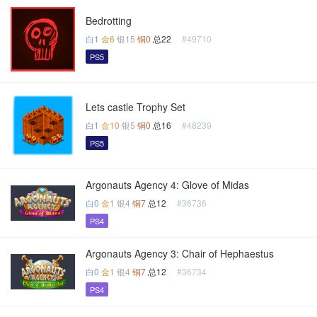
Bedrotting
白1
金6
银15
铜0
总22
#49710
PS5
Lets castle Trophy Set
白1
金10
银5
铜0
总16
#48239
PS5
Argonauts Agency 4: Glove of Midas
白0
金1
银4
铜7
总12
#36736
PS4
Argonauts Agency 3: Chair of Hephaestus
白0
金1
银4
铜7
总12
#36734
PS4