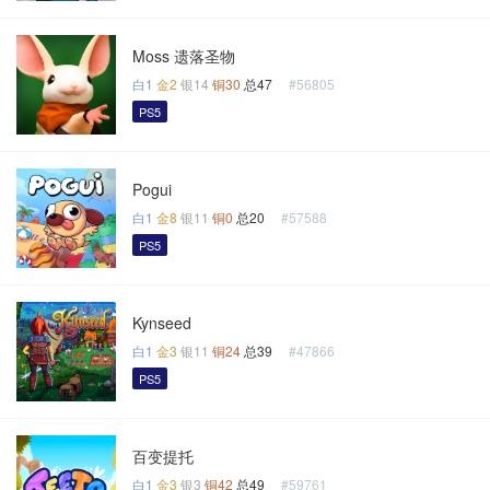
Moss 遗落圣物
白1
金2
银14
铜30
总47
#56805
PS5
Pogui
白1
金8
银11
铜0
总20
#57588
PS5
Kynseed
白1
金3
银11
铜24
总39
#47866
PS5
百变提托
白1
金3
银3
铜42
总49
#59761