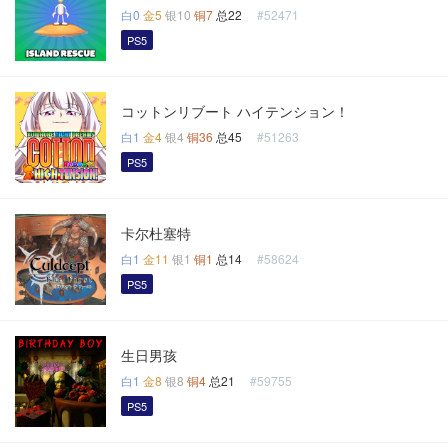
白0
金5
银10
铜7
总22
#52471
PS5
コットンリブート ハイテンション！
白1
金4
银4
铜36
总45
#51263
PS5
卡尔杜塞特
白1
金11
银1
铜1
总14
#58624
PS5
生日男孩
白1
金8
银8
铜4
总21
#59755
PS5