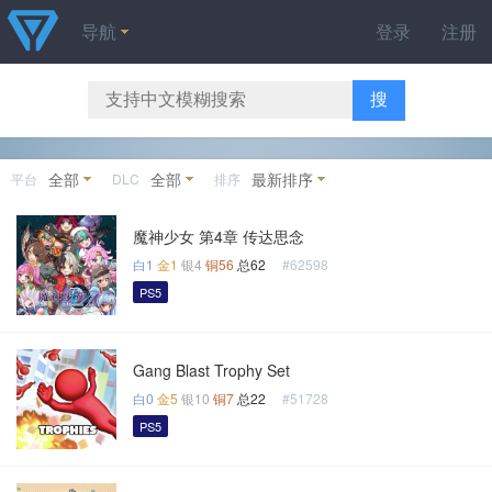
导航
登录
注册
搜
全部
全部
最新排序
平台
DLC
排序
魔神少女 第4章 传达思念
白1
金1
银4
铜56
总62
#62598
PS5
Gang Blast Trophy Set
白0
金5
银10
铜7
总22
#51728
PS5