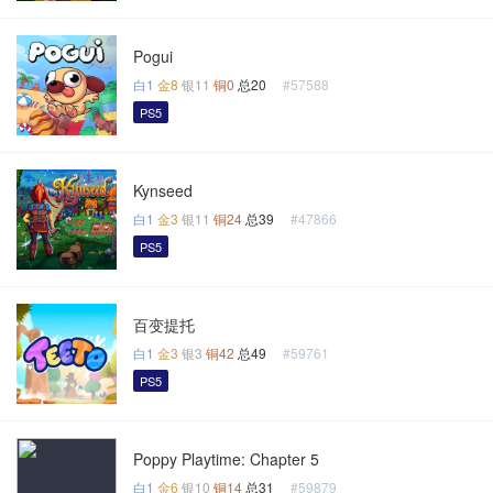
Pogui
白1
金8
银11
铜0
总20
#57588
PS5
Kynseed
白1
金3
银11
铜24
总39
#47866
PS5
百变提托
白1
金3
银3
铜42
总49
#59761
PS5
Poppy Playtime: Chapter 5
白1
金6
银10
铜14
总31
#59879