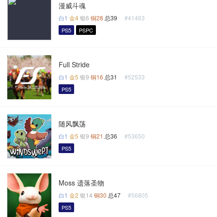
漫威斗魂
白1
金4
银6
铜28
总39
#41463
PS5
PSPC
Full Stride
白1
金5
银9
铜16
总31
#52533
PS5
随风飘荡
白1
金5
银9
铜21
总36
#53650
PS5
Moss 遗落圣物
白1
金2
银14
铜30
总47
#56805
PS5