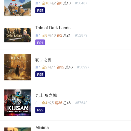
白1
金10
银2
铜0
总13
#56487
PS5
Tale of Dark Lands
白1
金8
银10
铜2
总21
#52879
PS4
轮回之兽
白1
金2
银11
铜32
总46
#50997
PS5
九山 狼之城
白1
金4
银5
铜36
总46
#57642
PS5
Minima