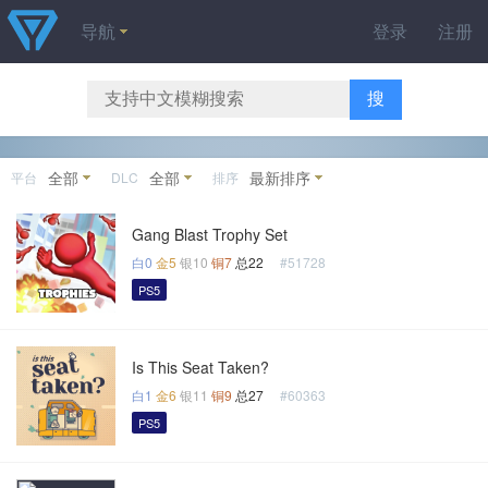
导航
登录
注册
搜
全部
全部
最新排序
平台
DLC
排序
Gang Blast Trophy Set
白0
金5
银10
铜7
总22
#51728
PS5
Is This Seat Taken?
白1
金6
银11
铜9
总27
#60363
PS5