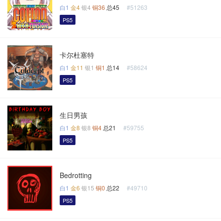
白1
金4
银4
铜36
总45
#51263
PS5
卡尔杜塞特
白1
金11
银1
铜1
总14
#58624
PS5
生日男孩
白1
金8
银8
铜4
总21
#59755
PS5
Bedrotting
白1
金6
银15
铜0
总22
#49710
PS5