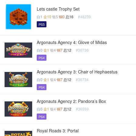
Lets castle Trophy Set
白1
金10
银5
铜0
总16
#48239
PS5
Argonauts Agency 4: Glove of Midas
白0
金1
银4
铜7
总12
#36736
PS4
Argonauts Agency 3: Chair of Hephaestus
白0
金1
银4
铜7
总12
#36734
PS4
Argonauts Agency 2: Pandora’s Box
白0
金1
银4
铜7
总12
#36559
PS4
Royal Roads 3: Portal