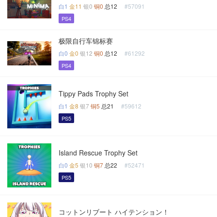
白1
金11
银0
铜0
总12
#57091
PS4
极限自行车锦标赛
白0
金0
银12
铜0
总12
#61292
PS4
Tippy Pads Trophy Set
白1
金8
银7
铜5
总21
#59612
PS5
Island Rescue Trophy Set
白0
金5
银10
铜7
总22
#52471
PS5
コットンリブート ハイテンション！