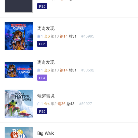
PS5
离奇发现
白1
金6
银10
铜14
总31
#45995
PS5
离奇发现
白1
金6
银10
铜14
总31
#33532
PS4
蛙穿雪境
白1
金4
银2
铜36
总43
#59927
PS5
Big Walk