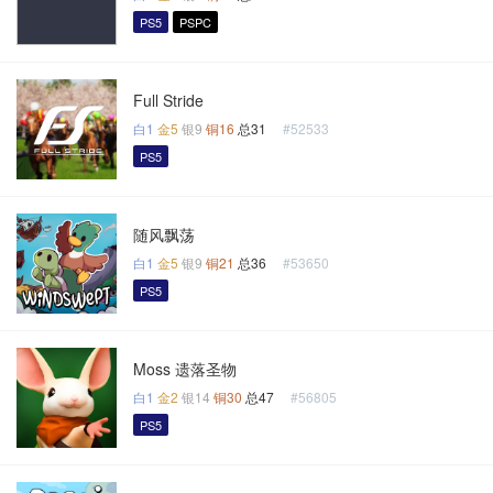
PS5
PSPC
Full Stride
白1
金5
银9
铜16
总31
#52533
PS5
随风飘荡
白1
金5
银9
铜21
总36
#53650
PS5
Moss 遗落圣物
白1
金2
银14
铜30
总47
#56805
PS5