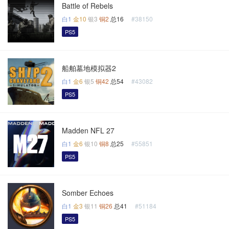
Battle of Rebels
白1
金10
银3
铜2
总16
#38150
PS5
船舶墓地模拟器2
白1
金6
银5
铜42
总54
#43082
PS5
Madden NFL 27
白1
金6
银10
铜8
总25
#55851
PS5
Somber Echoes
白1
金3
银11
铜26
总41
#51184
PS5