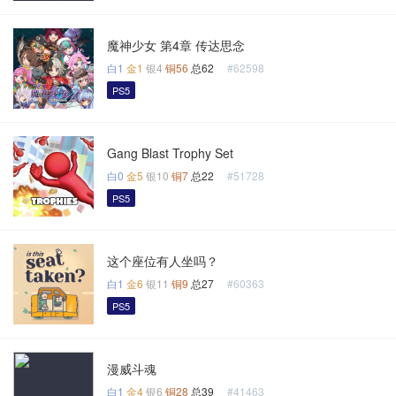
魔神少女 第4章 传达思念
白1
金1
银4
铜56
总62
#62598
PS5
Gang Blast Trophy Set
白0
金5
银10
铜7
总22
#51728
PS5
这个座位有人坐吗？
白1
金6
银11
铜9
总27
#60363
PS5
漫威斗魂
白1
金4
银6
铜28
总39
#41463