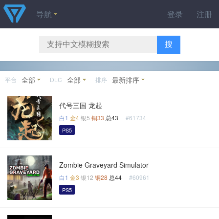
导航
登录
注册
搜
全部
全部
最新排序
平台
DLC
排序
代号三国 龙起
白1
金4
银5
铜33
总43
#61734
PS5
Zombie Graveyard Simulator
白1
金3
银12
铜28
总44
#60961
PS5