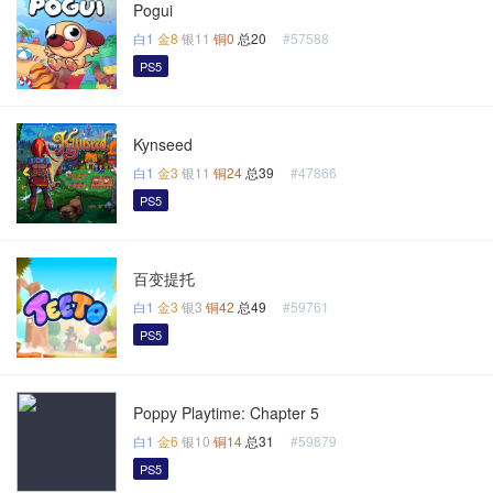
Pogui
白1
金8
银11
铜0
总20
#57588
PS5
Kynseed
白1
金3
银11
铜24
总39
#47866
PS5
百变提托
白1
金3
银3
铜42
总49
#59761
PS5
Poppy Playtime: Chapter 5
白1
金6
银10
铜14
总31
#59879
PS5