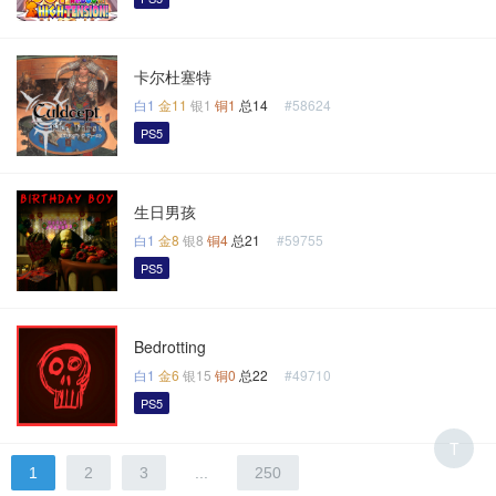
卡尔杜塞特
白1
金11
银1
铜1
总14
#58624
PS5
生日男孩
白1
金8
银8
铜4
总21
#59755
PS5
Bedrotting
白1
金6
银15
铜0
总22
#49710
PS5
T
1
2
3
...
250