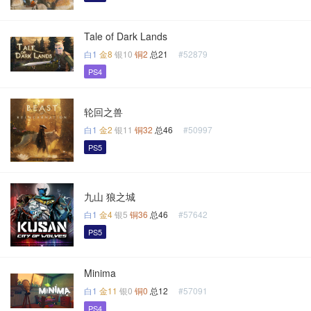
Tale of Dark Lands
白1
金8
银10
铜2
总21
#52879
PS4
轮回之兽
白1
金2
银11
铜32
总46
#50997
PS5
九山 狼之城
白1
金4
银5
铜36
总46
#57642
PS5
Minima
白1
金11
银0
铜0
总12
#57091
PS4