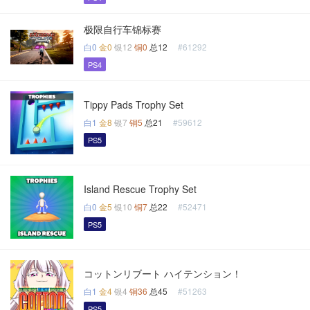
极限自行车锦标赛
白0
金0
银12
铜0
总12
#61292
PS4
Tippy Pads Trophy Set
白1
金8
银7
铜5
总21
#59612
PS5
Island Rescue Trophy Set
白0
金5
银10
铜7
总22
#52471
PS5
コットンリブート ハイテンション！
白1
金4
银4
铜36
总45
#51263
PS5