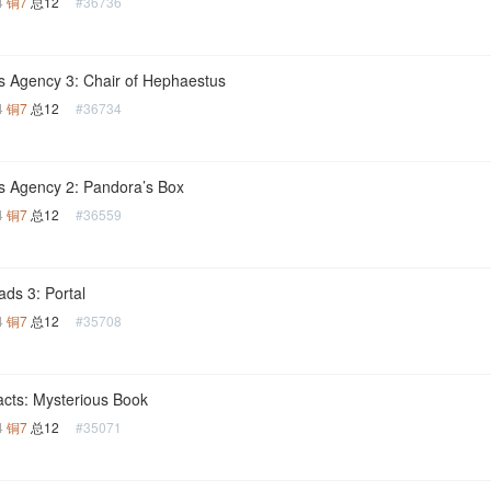
4
铜7
总12
#36736
s Agency 3: Chair of Hephaestus
4
铜7
总12
#36734
s Agency 2: Pandora’s Box
4
铜7
总12
#36559
ds 3: Portal
4
铜7
总12
#35708
facts: Mysterious Book
4
铜7
总12
#35071