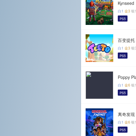
Kynseed
白1
金3
银
PS5
百变提托
白1
金3
银
PS5
Poppy Pl
白1
金6
银
PS5
离奇发现
白1
金6
银
PS5