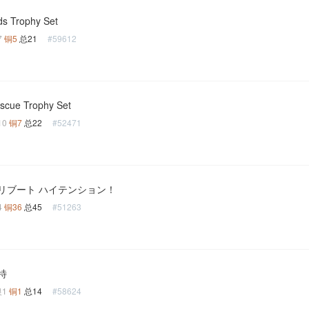
ds Trophy Set
7
铜5
总21
#59612
escue Trophy Set
10
铜7
总22
#52471
リブート ハイテンション！
4
铜36
总45
#51263
特
银1
铜1
总14
#58624