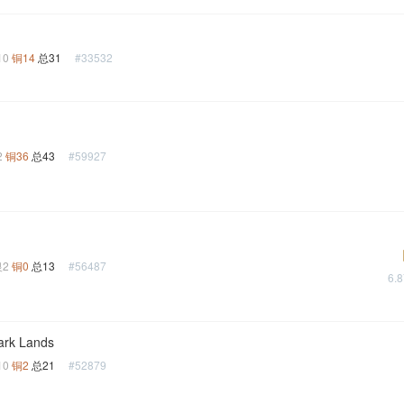
10
铜14
总31
#33532
2
铜36
总43
#59927
银2
铜0
总13
#56487
6.
ark Lands
10
铜2
总21
#52879