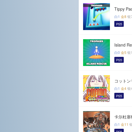
Tippy Pa
白1
金8
银
PS5
Island R
白0
金5
银
PS5
コットン
白1
金4
银
PS5
卡尔杜塞
白1
金11
PS5