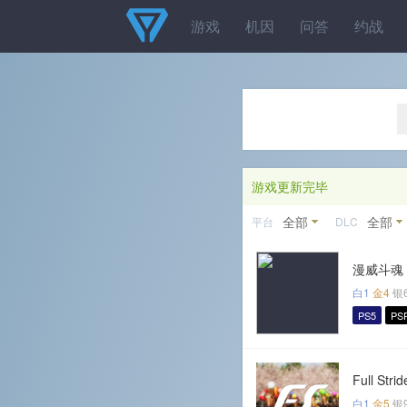
游戏
机因
问答
约战
游戏更新完毕
全部
全部
平台
DLC
漫威斗魂
白1
金4
银
PS5
PS
Full Strid
白1
金5
银