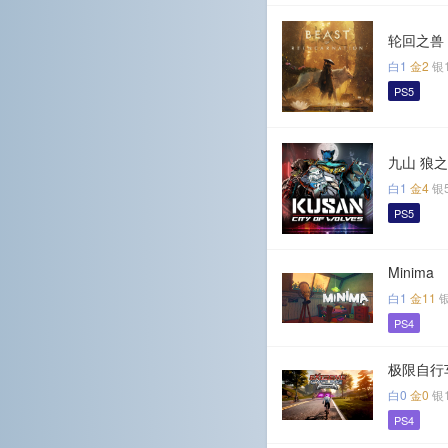
轮回之兽
白1
金2
银
PS5
九山 狼
白1
金4
银
PS5
Minima
白1
金11
PS4
极限自行
白0
金0
银
PS4