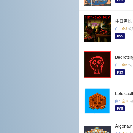
生日男孩
白1
金8
银
PS5
Bedrottin
白1
金6
银
PS5
Lets cast
白1
金10
PS5
Argonaut