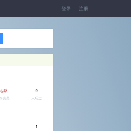
登录
注册
地狱
9
0%完美
人玩过
1