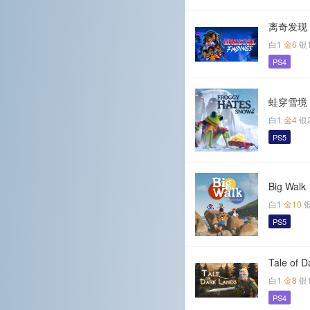
离奇发现
白1
金6
银
PS4
蛙穿雪境
白1
金4
银
PS5
Big Walk
白1
金10
PS5
Tale of D
白1
金8
银
PS4