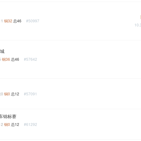
11
铜32
总46
#50997
10
之城
5
铜36
总46
#57642
银0
铜0
总12
#57091
车锦标赛
12
铜0
总12
#61292