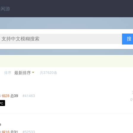
闲游
搜
最新排序
排序
共37620条
6
铜28
总39
#41463
PC
e
9
铜16
总31
#52533