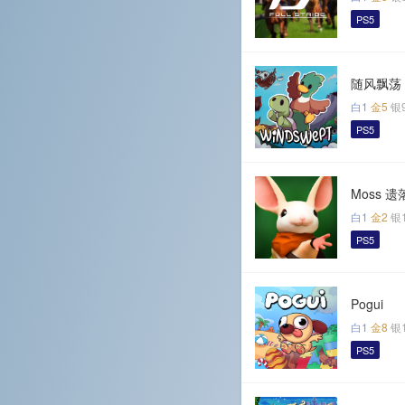
PS5
随风飘荡
白1
金5
银
PS5
Moss 
白1
金2
银
PS5
Pogui
白1
金8
银
PS5