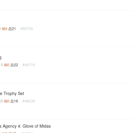
8
铜4
总21
#59755
g
15
铜0
总22
#49710
le Trophy Set
银5
铜0
总16
#48239
s Agency 4: Glove of Midas