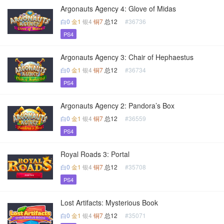
Argonauts Agency 4: Glove of Midas
白0
金1
银4
铜7
总12
#36736
PS4
Argonauts Agency 3: Chair of Hephaestus
白0
金1
银4
铜7
总12
#36734
PS4
Argonauts Agency 2: Pandora’s Box
白0
金1
银4
铜7
总12
#36559
PS4
Royal Roads 3: Portal
白0
金1
银4
铜7
总12
#35708
PS4
Lost Artifacts: Mysterious Book
白0
金1
银4
铜7
总12
#35071