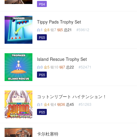
PS4
Tippy Pads Trophy Set
白1
金8
银7
铜5
总21
#59612
PS5
Island Rescue Trophy Set
白0
金5
银10
铜7
总22
#52471
PS5
コットンリブート ハイテンション！
白1
金4
银4
铜36
总45
#51263
PS5
卡尔杜塞特