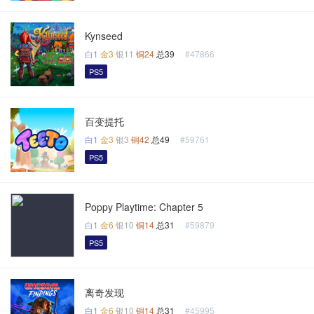
Kynseed
白1
金3
银11
铜24
总39
#47866
PS5
百变提托
白1
金3
银3
铜42
总49
#59761
PS5
Poppy Playtime: Chapter 5
白1
金6
银10
铜14
总31
#59879
PS5
离奇发现
白1
金6
银10
铜14
总31
#45995