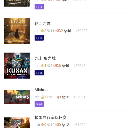
PS4
轮回之兽
白1
金2
银11
铜32
总46
#50997
PS5
九山 狼之城
白1
金4
银5
铜36
总46
#57642
PS5
Minima
白1
金11
银0
铜0
总12
#57091
PS4
极限自行车锦标赛
白0
金0
银12
铜0
总12
#61292