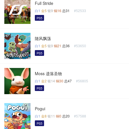
Full Stride
白1
金5
银9
铜16
总31
#52533
PS5
随风飘荡
白1
金5
银9
铜21
总36
#53650
PS5
Moss 遗落圣物
白1
金2
银14
铜30
总47
#56805
PS5
Pogui
白1
金8
银11
铜0
总20
#57588
PS5