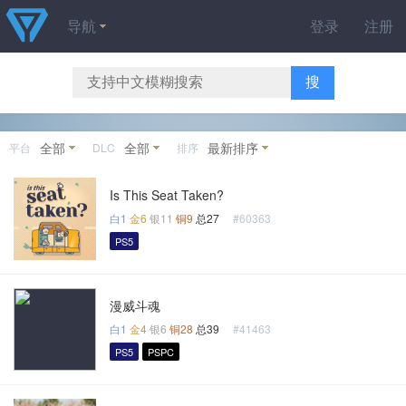
导航
登录
注册
搜
全部
全部
最新排序
平台
DLC
排序
Is This Seat Taken?
白1
金6
银11
铜9
总27
#60363
PS5
漫威斗魂
白1
金4
银6
铜28
总39
#41463
PS5
PSPC