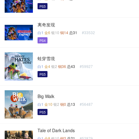
PS5
离奇发现
白1
金6
银10
铜14
总31
#33532
PS4
蛙穿雪境
白1
金4
银2
铜36
总43
#59927
PS5
Big Walk
白1
金10
银2
铜0
总13
#56487
PS5
Tale of Dark Lands
白1
金8
银10
铜2
总21
#52879