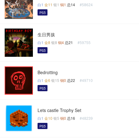
白1
金11
银1
铜1
总14
#58624
PS5
生日男孩
白1
金8
银8
铜4
总21
#59755
PS5
Bedrotting
白1
金6
银15
铜0
总22
#49710
PS5
Lets castle Trophy Set
白1
金10
银5
铜0
总16
#48239
PS5